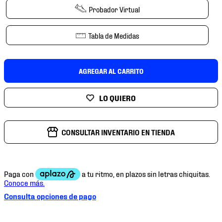
7
.
chivas
Probador Virtual
8
.
mochilas
Tabla de Medidas
9
.
tenis niño
10
.
tenis nike
AGREGAR AL CARRITO
CONSULTAR INVENTARIO EN TIENDA
Consulta opciones de pago