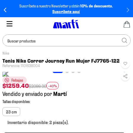
Suscríbete a nuestro Newsletter y obtén
10% de descuento.
Suscríbete aquí
Buscar productos
Nike
TÉRMINOS MÁS
Tenis Nike Correr Journey Run Mujer FJ7765-122
BUSCADOS
Referencia
:
1101638004
1
.
tenis mujer
Rebajas
2
.
tenis hombre
$
1259
.
40
$
2099
.
00
-40%
Vendido y enviado por
3
.
tenis
4
.
tenis futbol
23 cm
5
.
jersey
Inventario disponible: 2 pieza(s).
6
.
mochila