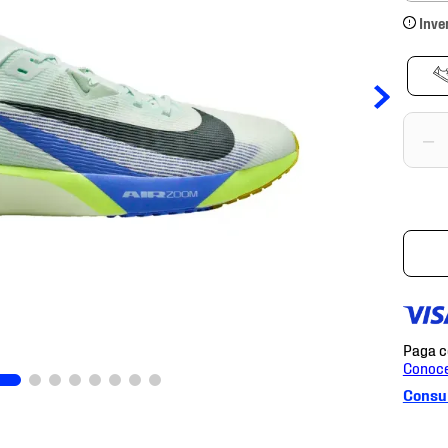
Inve
－
Consul