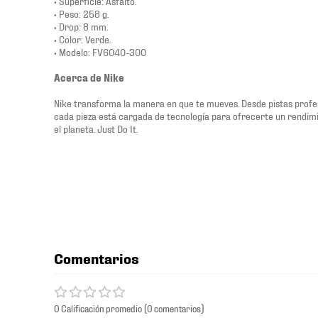
• Superficie: Asfalto.
• Peso: 258 g.
• Drop: 8 mm.
• Color: Verde.
• Modelo: FV6040-300
Acerca de Nike
Nike transforma la manera en que te mueves. Desde pistas profesi
cada pieza está cargada de tecnología para ofrecerte un rendimi
el planeta. Just Do It.
Comentarios
0 Calificación promedio
(0 comentarios)