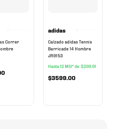
Hombr
$
1799
.
$
14
adidas
das Correr
Calzado adidas Tennis
Hombre
Barricade 14 Hombre
JR9153
12
$
299
.
91
00
$
3599
.
00