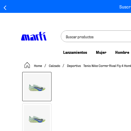
Suscr
Buscar productos
Lanzamientos
Mujer
Hombre
TÉRMINOS MÁS BUSCADOS
Calzado
Deportivo
Tenis Nike Correr Rival Fly 4 H
1
.
tenis mujer
2
.
tenis hombre
3
.
tenis
4
.
tenis futbol
5
.
jersey
6
.
mochila
7
.
mochilas