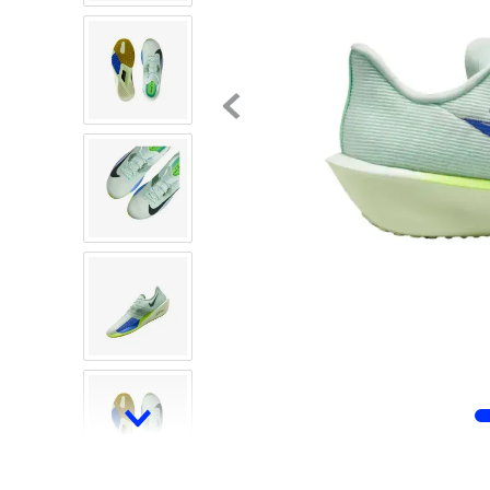
8
.
chivas
9
.
tenis niño
10
.
tenis nike