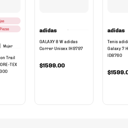
jas
adidas
adidas
Piezas
GALAXY 8 W adidas
Tenis adi
Mujer
Correr Unisex IH9797
Galaxy 7 
ID8760
on Trail
GORE-TEX
$
1599
.
00
2300
$
1599
.