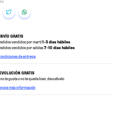
ENVÍO GRATIS
edidos vendidos por martí
1-3 días hábiles
edidos vendidos por adidas
7-10 días hábiles
ondiciones de entrega
EVOLUCIÓN GRATIS
 no te gusta o no te queda bien, devuélvelo
onoce más información