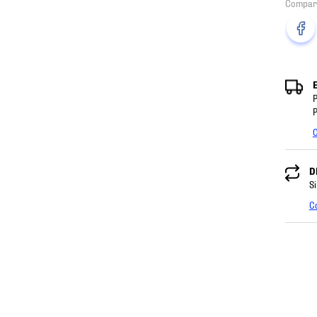
P
P
C
D
Si
C