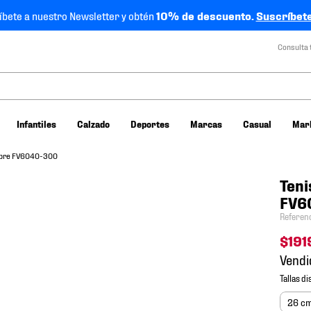
íbete a nuestro Newsletter y obtén
10% de descuento.
Suscríbete
Consulta 
Infantiles
Calzado
Deportes
Marcas
Casual
Mar
ombre FV6040-300
Teni
FV6
Referen
$
191
Vendi
26 c