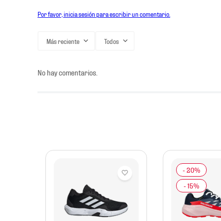
Por favor, inicia sesión para escribir un comentario.
Más reciente
Todos
No hay comentarios.
mbre
etbol