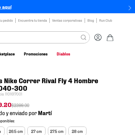
 aquí
tu pedido
Encuentra tu tienda
Ventas corporativas
Blog
Run Club
ketplace
Promociones
Diablos
s Nike Correr Rival Fly 4 Hombre
040-300
cia
:
1101617001
9
.
20
$
2399
.
00
do y enviado por
m
26.5 cm
27 cm
27.5 cm
28 cm