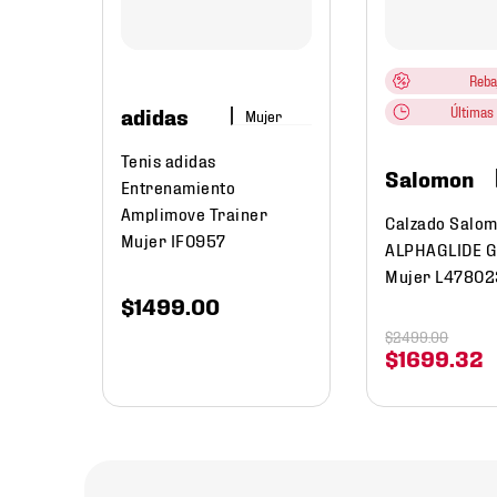
re
Reba
adidas
Últimas 
Mujer
Tenis adidas
Salomon
Entrenamiento
Amplimove Trainer
Calzado Salom
Mujer IF0957
ALPHAGLIDE 
Mujer L4780
$
1499
.
00
$
2499
.
00
$
1699
.
32