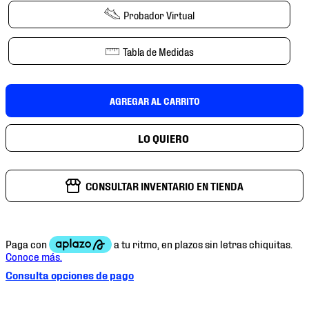
7
.
mochilas
Probador Virtual
8
.
chivas
Tabla de Medidas
9
.
tenis niño
10
.
tenis nike
AGREGAR AL CARRITO
CONSULTAR INVENTARIO EN TIENDA
Consulta opciones de pago