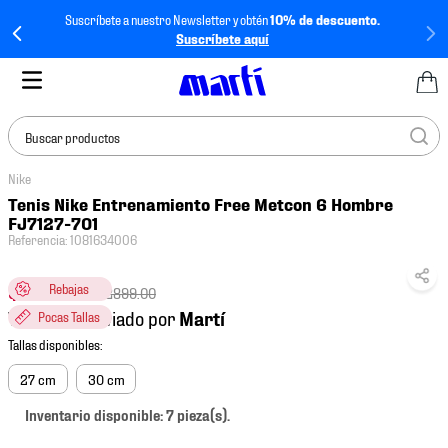
Suscríbete a nuestro Newsletter y obtén
10% de descuento.
Suscríbete aquí
Buscar productos
Nike
TÉRMINOS MÁS
Tenis Nike Entrenamiento Free Metcon 6 Hombre
BUSCADOS
FJ7127-701
Referencia
:
1081634006
1
.
tenis mujer
2
.
tenis hombre
$
2319
.
20
Rebajas
$
2899
.
00
Vendido y enviado por
Pocas Tallas
3
.
tenis
4
.
tenis futbol
27 cm
30 cm
5
.
jersey
Inventario disponible: 7 pieza(s).
6
.
mochila