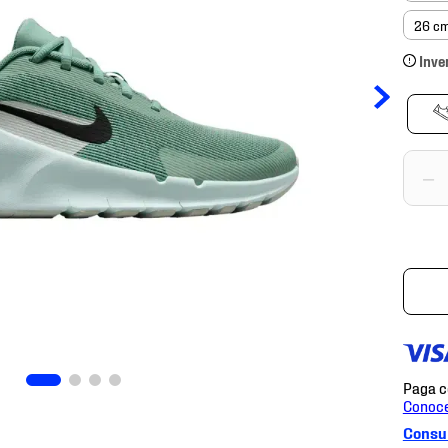
26 c
Inve
－
Consul