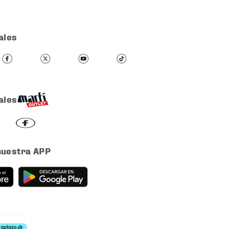
ales
ales
nuestra APP