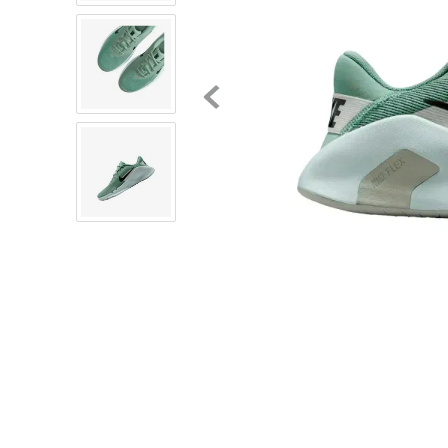
8
.
chivas
9
.
tenis niño
10
.
tenis nike