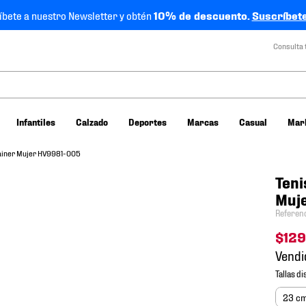
íbete a nuestro Newsletter y obtén
10% de descuento.
Suscríbete
Consulta 
Infantiles
Calzado
Deportes
Marcas
Casual
Mar
rainer Mujer HV9981-005
Teni
Muj
Referen
$
129
Vendi
23 c