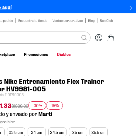
 aquí
tu pedido
Encuentra tu tienda
Ventas corporativas
Blog
Run Club
ketplace
Promociones
Diablos
s Nike Entrenamiento Flex Trainer
er HV9981-005
cia
:
1101710003
1
.
32
-20%
-15%
$
1899
.
00
do y enviado por
m
23.5 cm
24 cm
24.5 cm
25 cm
25.5 cm