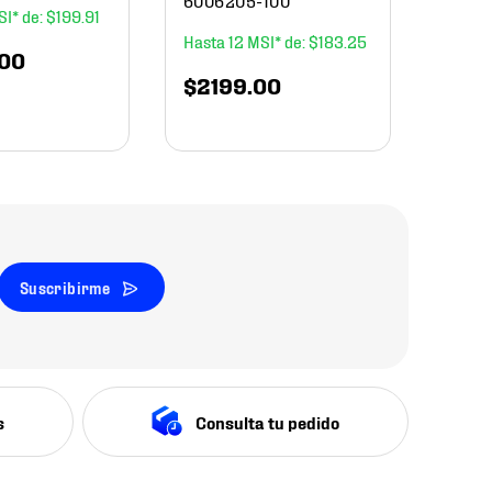
$
199
.
91
12
$
183
.
25
00
$
2199
.
00
Suscribirme
s
Consulta tu pedido