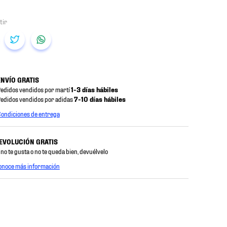
ENVÍO GRATIS
edidos vendidos por martí
1-3 días hábiles
edidos vendidos por adidas
7-10 días hábiles
ondiciones de entrega
EVOLUCIÓN GRATIS
 no te gusta o no te queda bien, devuélvelo
onoce más información