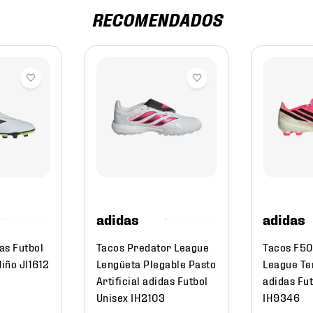
RECOMENDADOS
adidas
adidas
as Futbol
Tacos Predator League
Tacos F50
Niño JI1612
Lengüeta Plegable Pasto
League Te
Artificial adidas Futbol
adidas Fut
Unisex IH2103
IH9346