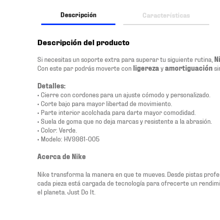
Descripción
Características
Descripción del producto
Si necesitas un soporte extra para superar tu siguiente rutina,
N
Con este par podrás moverte con
ligereza
y
amortiguación
si
Detalles:
• Cierre con cordones para un ajuste cómodo y personalizado.
• Corte bajo para mayor libertad de movimiento.
• Parte interior acolchada para darte mayor comodidad.
• Suela de goma que no deja marcas y resistente a la abrasión.
• Color: Verde.
• Modelo: HV9981-005
Acerca de Nike
Nike transforma la manera en que te mueves. Desde pistas profesi
cada pieza está cargada de tecnología para ofrecerte un rendimi
el planeta. Just Do It.