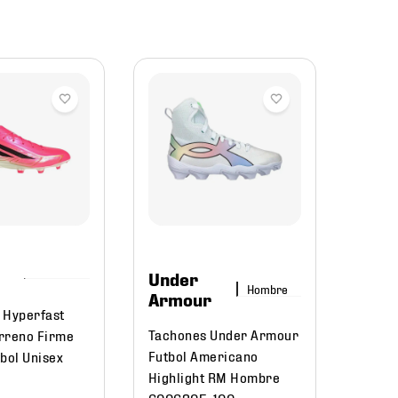
adid
Tenis
AX5 G
Sende
Unise
Under
Hombre
$
30
Armour
 Hyperfast
Tachones Under Armour
rreno Firme
Futbol Americano
bol Unisex
Highlight RM Hombre
6006205-100