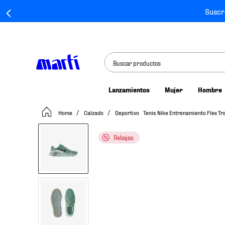
Suscr
Buscar productos
Lanzamientos
Mujer
Hombre
TÉRMINOS MÁS BUSCADOS
Calzado
Deportivo
Tenis Nike Entrenamiento Flex T
1
.
tenis mujer
2
.
tenis hombre
Rebajas
3
.
tenis
4
.
tenis futbol
5
.
mochila
6
.
jersey
7
.
mochilas