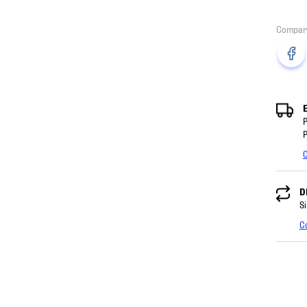
P
P
C
D
Si
C