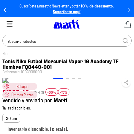
Suscríbete a nuestro Newsletter y obtén
10% de descuento.
Suscríbete aquí
Buscar productos
Nike
TÉRMINOS MÁS
Tenis Nike Futbol Mercurial Vapor 16 Academy TF
BUSCADOS
Hombre FQ8449-001
Referencia
:
1082936003
1
.
tenis mujer
2
.
tenis hombre
Rebajas
$
1308
.
40
$
2199
.
00
-30%
-15%
Últimas Piezas
3
.
tenis
Vendido y enviado por
4
.
jersey
5
.
tenis futbol
30 cm
6
.
mochila
Inventario disponible: 1 pieza(s).