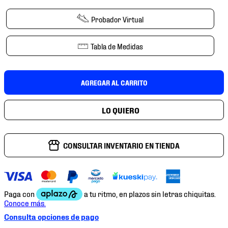
7
.
chivas
Probador Virtual
8
.
mochilas
9
.
tenis niño
Tabla de Medidas
10
.
tenis nike
AGREGAR AL CARRITO
CONSULTAR INVENTARIO EN TIENDA
Consulta opciones de pago