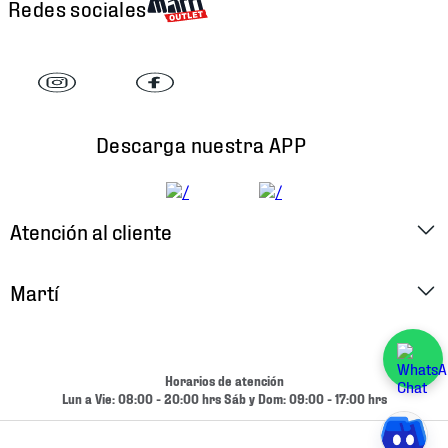
Redes sociales
Descarga nuestra APP
Atención al cliente
Factura Electrónica
Martí
Preguntas Frecuentes
Historia
Métodos de Pago
Ubica tu Tienda
Horarios de atención
Cambios y Devoluciones
Lun a Vie: 08:00 - 20:00 hrs Sáb y Dom: 09:00 - 17:00 hrs
Aviso de Privacidad
Contacto