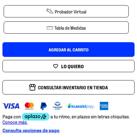
7
.
mochilas
Probador Virtual
8
.
chivas
9
.
tenis niño
Tabla de Medidas
10
.
tenis nike
AGREGAR AL CARRITO
CONSULTAR INVENTARIO EN TIENDA
Consulta opciones de pago