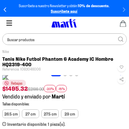
Suscríbete a nuestro Newsletter y obtén
10% de descuento.
Suscríbete aquí
Buscar productos
Nike
TÉRMINOS MÁS
Tenis Nike Futbol Phantom 6 Academy IC Hombre
BUSCADOS
HQ2319-400
Referencia
:
1083046006
1
.
tenis mujer
2
.
tenis hombre
Rebajas
$
1495
.
32
$
2199
.
00
-20%
-15%
3
.
tenis
Vendido y enviado por
4
.
tenis futbol
5
.
jersey
26.5 cm
27 cm
27.5 cm
29 cm
6
.
mochila
Inventario disponible: 1 pieza(s).