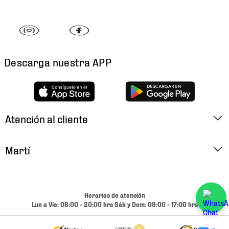
Descarga nuestra APP
Atención al cliente
Factura Electrónica
Martí
Preguntas Frecuentes
Historia
Métodos de Pago
Ubica tu Tienda
Horarios de atención
Cambios y Devoluciones
Lun a Vie: 08:00 - 20:00 hrs Sáb y Dom: 09:00 - 17:00 hrs
Aviso de Privacidad
Contacto