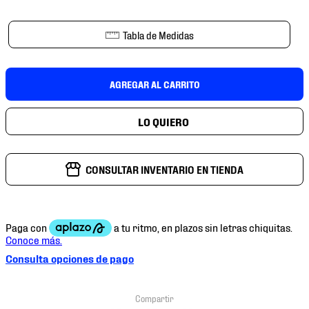
7
.
mochilas
8
.
chivas
Tabla de Medidas
9
.
tenis niño
10
.
tenis nike
AGREGAR AL CARRITO
CONSULTAR INVENTARIO EN TIENDA
Consulta opciones de pago