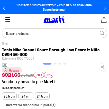
Suscríbete a nuestro Newsletter y obtén
10% de descuento.
Suscríbete aquí
Buscar productos
Nike
TÉRMINOS MÁS
Tenis Nike Casual Court Borough Low Recraft Niño
BUSCADOS
DV5456-600
Referencia
:
1030475004
1
.
tenis mujer
2
.
tenis hombre
Rebajas
$
921
.
66
$
1549
.
00
-30%
-15%
3
.
tenis
Vendido y enviado por
4
.
tenis futbol
5
.
mochila
23.5 cm
24 cm
24.5 cm
6
.
jersey
Inventario disponible: 5 pieza(s).