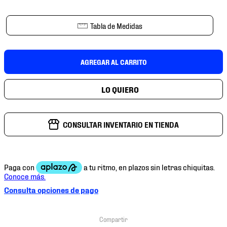
7
.
mochilas
8
.
chivas
Tabla de Medidas
9
.
tenis niño
10
.
tenis nike
AGREGAR AL CARRITO
CONSULTAR INVENTARIO EN TIENDA
Consulta opciones de pago