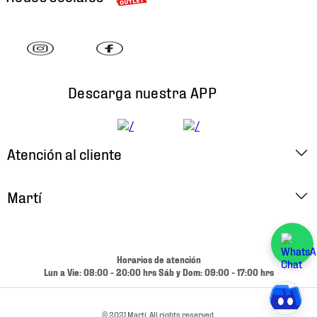
Descarga nuestra APP
Atención al cliente
Factura Electrónica
Martí
Preguntas Frecuentes
Historia
Métodos de Pago
Ubica tu Tienda
Horarios de atención
Cambios y Devoluciones
Lun a Vie: 08:00 - 20:00 hrs Sáb y Dom: 09:00 - 17:00 hrs
Aviso de Privacidad
Contacto
Términos y Condiciones
© 2021 Martí. All rights reserved.