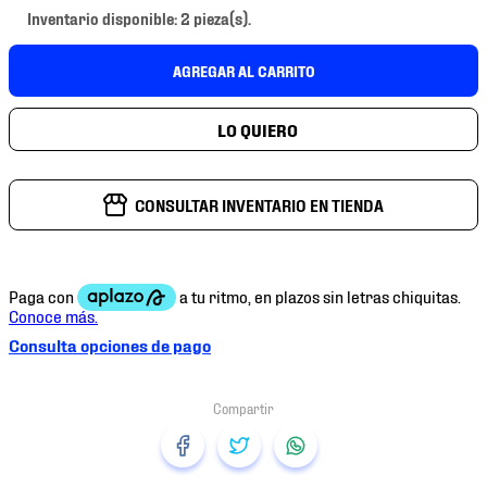
7
.
chivas
Inventario disponible: 2 pieza(s).
8
.
mochilas
AGREGAR AL CARRITO
9
.
tenis niño
10
.
tenis nike
CONSULTAR INVENTARIO EN TIENDA
Consulta opciones de pago