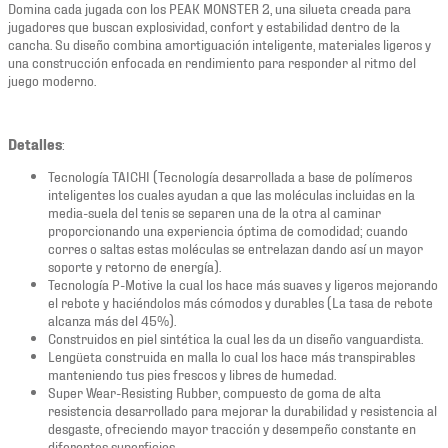
Domina cada jugada con los PEAK MONSTER 2, una silueta creada para
jugadores que buscan explosividad, confort y estabilidad dentro de la
cancha. Su diseño combina amortiguación inteligente, materiales ligeros y
una construcción enfocada en rendimiento para responder al ritmo del
juego moderno.
Detalles
:
Tecnología TAICHI (Tecnología desarrollada a base de polímeros
inteligentes los cuales ayudan a que las moléculas incluidas en la
media-suela del tenis se separen una de la otra al caminar
proporcionando una experiencia óptima de comodidad; cuando
corres o saltas estas moléculas se entrelazan dando así un mayor
soporte y retorno de energía).
Tecnología P-Motive la cual los hace más suaves y ligeros mejorando
el rebote y haciéndolos más cómodos y durables (La tasa de rebote
alcanza más del 45%).
Construidos en piel sintética la cual les da un diseño vanguardista.
Lengüeta construida en malla lo cual los hace más transpirables
manteniendo tus pies frescos y libres de humedad.
Super Wear-Resisting Rubber, compuesto de goma de alta
resistencia desarrollado para mejorar la durabilidad y resistencia al
desgaste, ofreciendo mayor tracción y desempeño constante en
diferentes superficies.