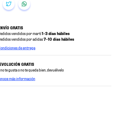
ENVÍO GRATIS
edidos vendidos por martí
1-3 días hábiles
edidos vendidos por adidas
7-10 días hábiles
ondiciones de entrega
EVOLUCIÓN GRATIS
 no te gusta o no te queda bien, devuélvelo
onoce más información