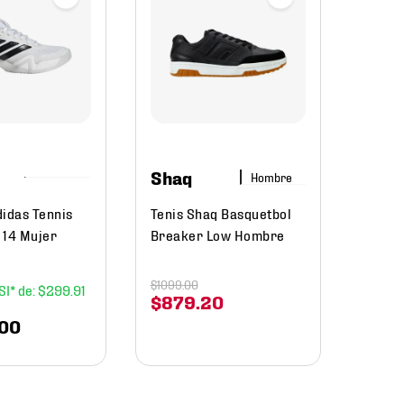
Asic
Calza
GEL-R
Mujer
$
36
Shaq
Hombre
didas Tennis
Tenis Shaq Basquetbol
 14 Mujer
Breaker Low Hombre
$
1099
.
00
$
299
.
91
$
879
.
20
00