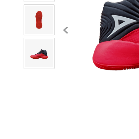
8
.
chivas
9
.
tenis niño
10
.
tenis nike