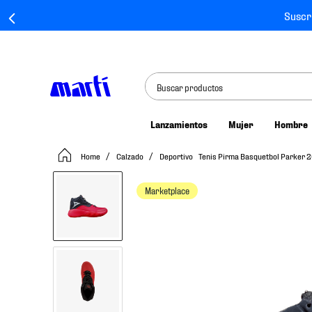
Suscr
Buscar productos
Lanzamientos
Mujer
Hombre
TÉRMINOS MÁS BUSCADOS
Calzado
Deportivo
Tenis Pirma Basquetbol Parker
1
.
tenis mujer
2
.
tenis hombre
Marketplace
3
.
tenis
4
.
tenis futbol
5
.
mochila
6
.
jersey
7
.
mochilas