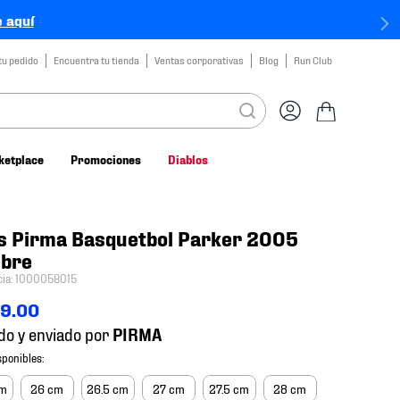
 aquí
tu pedido
Encuentra tu tienda
Ventas corporativas
Blog
Run Club
ketplace
Promociones
Diablos
s Pirma Basquetbol Parker 2005
bre
cia
:
1000058015
49
.
00
do y enviado por
cm
26 cm
26.5 cm
27 cm
27.5 cm
28 cm