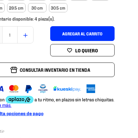
cm
29.5 cm
30 cm
30.5 cm
ntario disponible: 4 pieza(s).
＋
AGREGAR AL CARRITO
CONSULTAR INVENTARIO EN TIENDA
ta opciones de pago