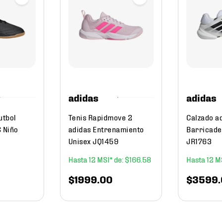
adidas
adidas
utbol
Tenis Rapidmove 2
Calzado a
C Niño
adidas Entrenamiento
Barricade
Unisex JQ1459
JR1763
12
$
166
.
58
12
$
1999
.
00
$
3599
.