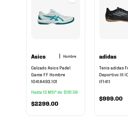
antiles,
ño
utbol
ño
Asics
adidas
Hombre
Calzado Asics Padel
Tenis adidas F
Game FF Hombre
Deportivo III I
1041A493.101
IF1411
12
$
191
.
58
$
999
.
00
$
2299
.
00