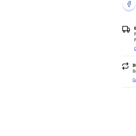
P
P
C
D
Si
C