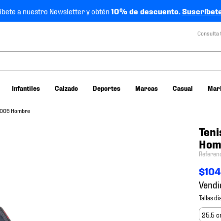
íbete a nuestro Newsletter y obtén
10% de descuento.
Suscríbete
Consulta 
Infantiles
Calzado
Deportes
Marcas
Casual
Mar
 2005 Hombre
Teni
Hom
Referen
$
10
Vendi
25.5 