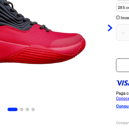
28.5 
Inve
－
Consul