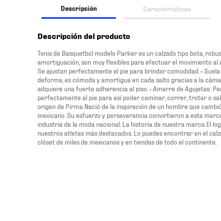
Descripción
Características
Descripción del producto
Tenis de Basquetbol modelo Parker es un calzado tipo bota, robu
amortiguación, son muy flexibles para efectuar el movimiento al an
Se ajustan perfectamente al pie para brindar comodidad. • Suela 
deforma, es cómoda y amortigua en cada salto gracias a la cámara
adquiere una fuerte adherencia al piso. • Amarre de Agujetas: Pe
perfectamente al pie para así poder caminar, correr, trotar o sa
origen de Pirma Nació de la inspiración de un hombre que cambió 
mexicano. Su esfuerzo y perseverancia convirtieron a esta marca
industria de la moda nacional. La historia de nuestra marca El log
nuestros atletas más destacados. Lo puedes encontrar en el calza
clóset de miles de mexicanos y en tiendas de todo el continente.