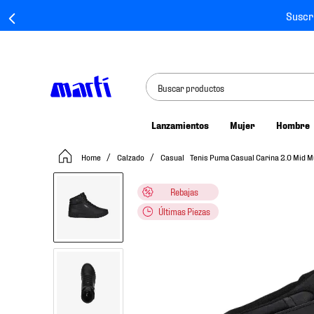
Suscr
Buscar productos
Lanzamientos
Mujer
Hombre
TÉRMINOS MÁS BUSCADOS
Calzado
Casual
Tenis Puma Casual Carina 2.0 Mid M
1
.
tenis mujer
2
.
tenis hombre
Rebajas
3
.
tenis
Últimas Piezas
4
.
tenis futbol
5
.
jersey
6
.
mochila
7
.
chivas