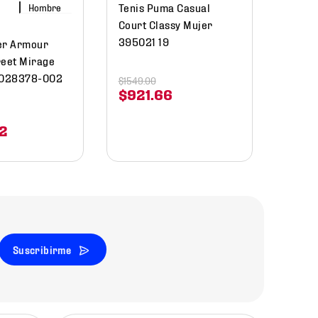
Tenis Puma Casual
Hombre
Court Classy Mujer
395021 19
er Armour
reet Mirage
028378-002
$
1549
.
00
$
921
.
66
2
Suscribirme