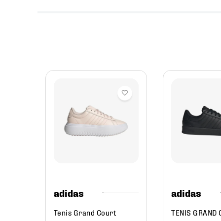
antiles
l
ok and
5
adidas
adidas
Tenis Grand Court
TENIS GRAND 