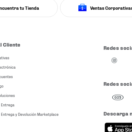
ncuentra tu Tienda
Ventas Corporativa
l Cliente
Redes soci
ativas
ectrónica
cuentes
Redes soci
go
oluciones
 Entrega
Descarga 
 Entrega y Devolución Marketplace