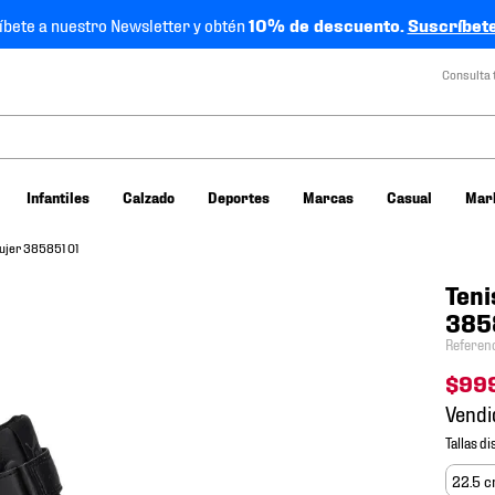
íbete a nuestro Newsletter y obtén
10% de descuento.
Suscríbete
Consulta 
Infantiles
Calzado
Deportes
Marcas
Casual
Mar
ujer 385851 01
Teni
385
Referen
$
99
Vendi
22.5 