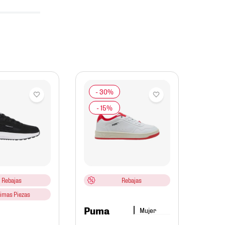
Pum
Tenis
24 Ho
Rebajas
Rebajas
timas Piezas
$
1899
.
$
112
Puma
Mujer