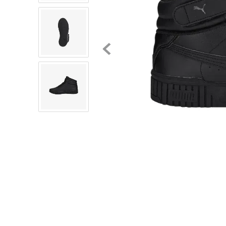
8
.
mochilas
9
.
tenis niño
10
.
tenis nike