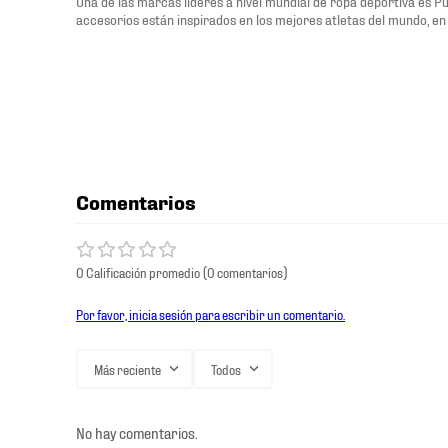
Una de las marcas lideres a nivel mundial de ropa deportiva es P
accesorios están inspirados en los mejores atletas del mundo, en 
Comentarios
0 Calificación promedio
(0 comentarios)
Por favor, inicia sesión para escribir un comentario.
Más reciente
Todos
No hay comentarios.