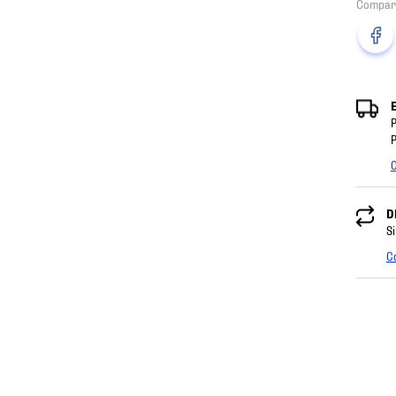
P
P
C
D
Si
C