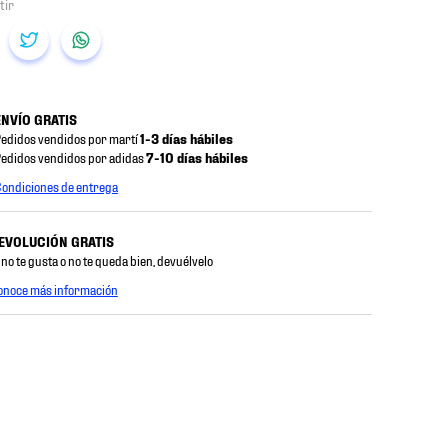
ENVÍO GRATIS
edidos vendidos por martí
1-3 días hábiles
edidos vendidos por adidas
7-10 días hábiles
ondiciones de entrega
EVOLUCIÓN GRATIS
 no te gusta o no te queda bien, devuélvelo
onoce más información