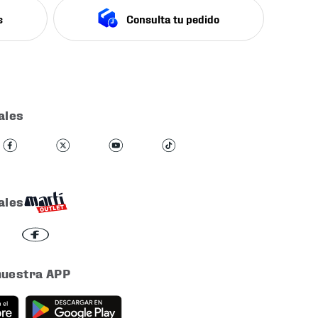
s
Consulta tu pedido
ales
ales
nuestra APP