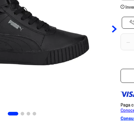
Inve
－
Consul