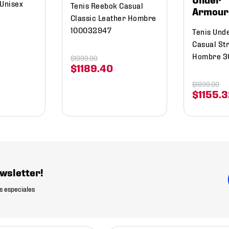
 Unisex
Tenis Reebok Casual
Armour
Classic Leather Hombre
100032947
Tenis Und
Casual St
Hombre 3
$
1999
.
00
$
1189
.
40
$
1699
.
00
$
1155
.
3
wsletter!
s especiales