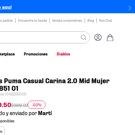
 aquí
tu pedido
Encuentra tu tienda
Ventas corporativas
Blog
Run Club
ketplace
Promociones
Diablos
s Puma Casual Carina 2.0 Mid Mujer
851 01
cia
:
1042295006
9
.
50
-50%
$
1999
.
00
do y enviado por
cm