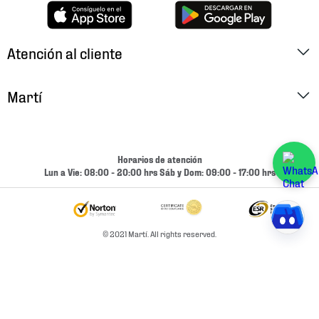
Atención al cliente
Factura Electrónica
Martí
Preguntas Frecuentes
Historia
Métodos de Pago
Ubica tu Tienda
Horarios de atención
Cambios y Devoluciones
Lun a Vie: 08:00 - 20:00 hrs Sáb y Dom: 09:00 - 17:00 hrs
Aviso de Privacidad
Contacto
Términos y Condiciones
Condiciones de Entrega
© 2021 Martí. All rights reserved.
Promociones
Condiciones de Entrega y Devolución Marketplace
Experiencias
Mapa del sitio
Bolsa De Trabajo