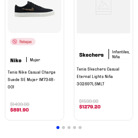
Rebajas
Infantiles,
Skechers
Niña
Nike
Mujer
Tenis Skechers Casual
Tenis Nike Casual Charge
Eternal Lights Niña
Suede SE Mujer IM7348-
302697LSMLT
001
$
1599
.
00
$
1499
.
00
$
1279
.
20
$
891
.
90