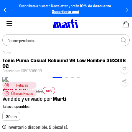
Suscríbete a nuestro Newsletter y obtén
10% de descuento.
Suscríbete aquí
Buscar productos
Puma
TÉRMINOS MÁS
Tenis Puma Casual Rebound V6 Low Hombre 392328
BUSCADOS
02
Referencia
:
1050606008
1
.
tenis mujer
2
.
tenis hombre
Rebajas
$
824
.
50
$
1649
.
00
-50%
Últimas Piezas
3
.
tenis
Vendido y enviado por
4
.
tenis futbol
5
.
jersey
29 cm
6
.
mochila
Inventario disponible: 2 pieza(s).