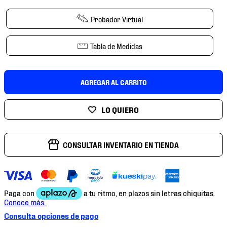
7
.
chivas
Probador Virtual
8
.
mochilas
9
.
tenis niño
Tabla de Medidas
10
.
tenis nike
AGREGAR AL CARRITO
CONSULTAR INVENTARIO EN TIENDA
Consulta opciones de pago