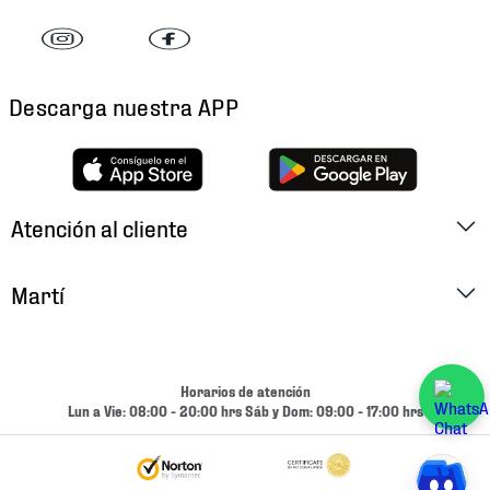
Descarga nuestra APP
Atención al cliente
Factura Electrónica
Martí
Preguntas Frecuentes
Historia
Métodos de Pago
Ubica tu Tienda
Horarios de atención
Cambios y Devoluciones
Lun a Vie: 08:00 - 20:00 hrs Sáb y Dom: 09:00 - 17:00 hrs
Aviso de Privacidad
Contacto
Términos y Condiciones