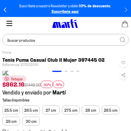
Suscríbete a nuestro Newsletter y obtén
10% de descuento.
Suscríbete aquí
Buscar productos
Puma
TÉRMINOS MÁS
Tenis Puma Casual Club II Mujer 397445 02
BUSCADOS
Referencia
:
1070121016
1
.
tenis mujer
Rebajas
2
.
tenis hombre
$
862
.
16
$
1449
.
00
-30%
-15%
Vendido y enviado por
3
.
tenis
4
.
tenis futbol
25.5 cm
26.5 cm
27 cm
27.5 cm
28 cm
28.5 cm
5
.
jersey
29 cm
30 cm
6
.
mochila