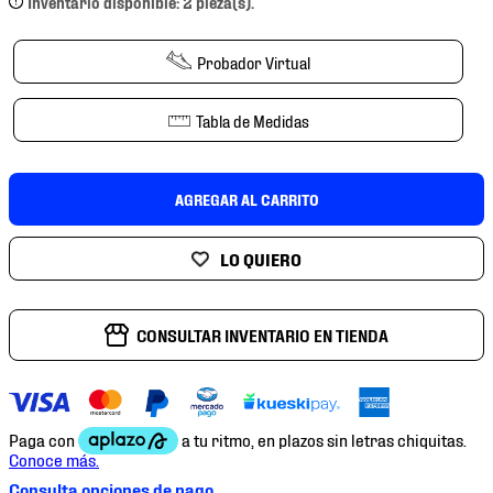
Inventario disponible: 2 pieza(s).
7
.
chivas
8
.
mochilas
Probador Virtual
9
.
tenis niño
Tabla de Medidas
10
.
tenis nike
AGREGAR AL CARRITO
CONSULTAR INVENTARIO EN TIENDA
Consulta opciones de pago