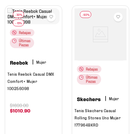
Rebajas
Últimas
Piezas
Reebok
Mujer
Rebajas
Tenis Reebok Casual DMX
Últimas
Comfort+ Mujer
Piezas
100256098
Skechers
Mujer
$
1699
.
00
$
1010
.
90
Tenis Skechers Casual
Rolling Stones Uno Mujer
177964BKRD