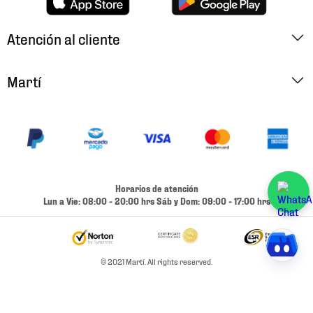
Atención al cliente
Factura Electrónica
Martí
Preguntas Frecuentes
Historia
Métodos de Pago
Ubica tu Tienda
Cambios y Devoluciones
Aviso de Privacidad
Contacto
Horarios de atención
Términos y Condiciones
Lun a Vie: 08:00 - 20:00 hrs Sáb y Dom: 09:00 - 17:00 hrs
Condiciones de Entrega
Promociones
Condiciones de Entrega y Devolución Marketplace
Experiencias
© 2021 Martí. All rights reserved.
Mapa del sitio
Bolsa De Trabajo