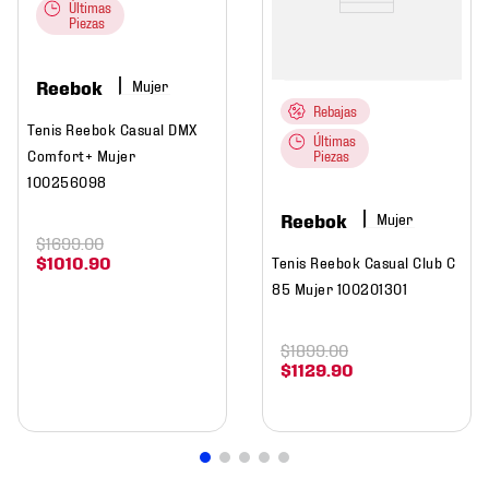
Últimas
Piezas
Reebok
Mujer
Rebajas
Tenis Reebok Casual DMX
Últimas
Comfort+ Mujer
Piezas
100256098
Reebok
Mujer
$
1699
.
00
$
1010
.
90
Tenis Reebok Casual Club C
85 Mujer 100201301
$
1899
.
00
$
1129
.
90