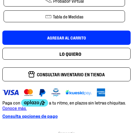
Probador Virtual
7
.
mochilas
8
.
tenis niño
Tabla de Medidas
9
.
chivas
10
.
tenis nike
AGREGAR AL CARRITO
CONSULTAR INVENTARIO EN TIENDA
Consulta opciones de pago