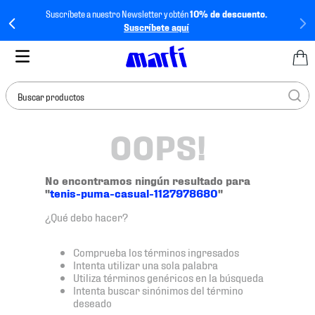
Suscríbete a nuestro Newsletter y obtén
10% de descuento.
Suscríbete aquí
Buscar productos
OOPS!
TÉRMINOS MÁS
BUSCADOS
1
.
tenis mujer
No encontramos ningún resultado para
"
tenis-puma-casual-1127978680
"
2
.
tenis hombre
¿Qué debo hacer?
3
.
tenis
4
.
tenis futbol
Comprueba los términos ingresados
Intenta utilizar una sola palabra
5
.
jersey
Utiliza términos genéricos en la búsqueda
Intenta buscar sinónimos del término
6
.
mochila
deseado