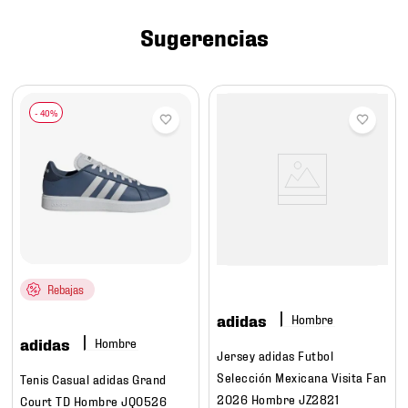
7
.
chivas
Sugerencias
8
.
mochilas
9
.
tenis niño
10
.
tenis nike
Rebajas
adidas
Hombre
adidas
Hombre
Jersey adidas Futbol
Selección Mexicana Visita Fan
Tenis Casual adidas Grand
2026 Hombre JZ2821
Court TD Hombre JQ0526