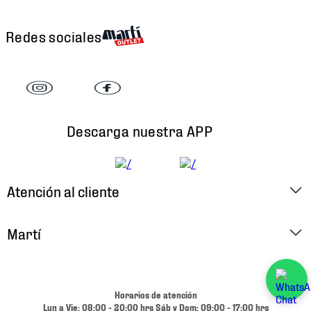
Redes sociales
Descarga nuestra APP
Atención al cliente
Factura Electrónica
Martí
Preguntas Frecuentes
Historia
Métodos de Pago
Ubica tu Tienda
Horarios de atención
Cambios y Devoluciones
Lun a Vie: 08:00 - 20:00 hrs Sáb y Dom: 09:00 - 17:00 hrs