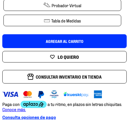
7
.
chivas
Probador Virtual
8
.
mochilas
Tabla de Medidas
9
.
tenis niño
10
.
tenis nike
AGREGAR AL CARRITO
CONSULTAR INVENTARIO EN TIENDA
Consulta opciones de pago