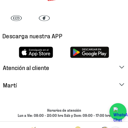
Descarga nuestra APP
Atención al cliente
Factura Electrónica
Martí
Preguntas Frecuentes
Historia
Métodos de Pago
Ubica tu Tienda
Horarios de atención
Cambios y Devoluciones
Lun a Vie: 08:00 - 20:00 hrs Sáb y Dom: 09:00 - 17:00 hrs
Aviso de Privacidad
Contacto