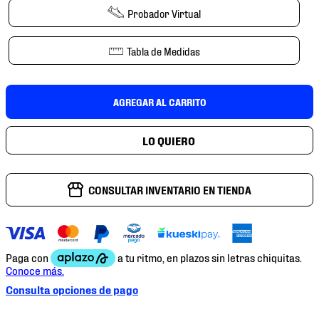
7
.
mochilas
Probador Virtual
8
.
chivas
Tabla de Medidas
9
.
tenis niño
10
.
tenis nike
AGREGAR AL CARRITO
CONSULTAR INVENTARIO EN TIENDA
Consulta opciones de pago