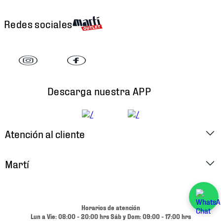
Redes sociales
Descarga nuestra APP
Atención al cliente
Factura Electrónica
Martí
Preguntas Frecuentes
Historia
Métodos de Pago
Ubica tu Tienda
Horarios de atención
Cambios y Devoluciones
Lun a Vie: 08:00 - 20:00 hrs Sáb y Dom: 09:00 - 17:00 hrs