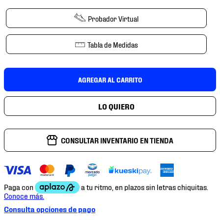
7
.
mochilas
Probador Virtual
8
.
chivas
9
.
tenis niño
Tabla de Medidas
10
.
tenis nike
AGREGAR AL CARRITO
CONSULTAR INVENTARIO EN TIENDA
Consulta opciones de pago