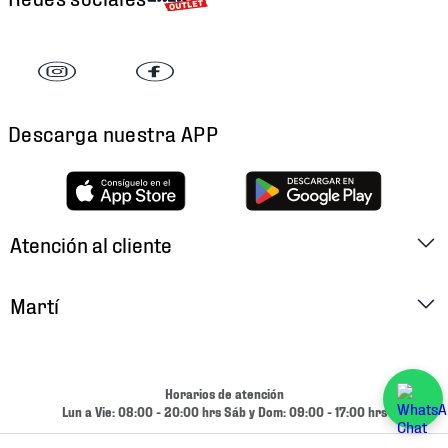
Descarga nuestra APP
Atención al cliente
Factura Electrónica
Martí
Preguntas Frecuentes
Historia
Métodos de Pago
Ubica tu Tienda
Horarios de atención
Cambios y Devoluciones
Lun a Vie: 08:00 - 20:00 hrs Sáb y Dom: 09:00 - 17:00 hrs
Aviso de Privacidad