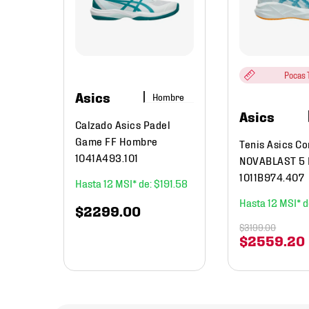
erismo
mbre
Pocas T
Asics
Hombre
Asics
Calzado Asics Padel
Game FF Hombre
Tenis Asics C
1041A493.101
NOVABLAST 5
1011B974.407
12
$
191
.
58
12
$
2299
.
00
$
3199
.
00
$
2559
.
20