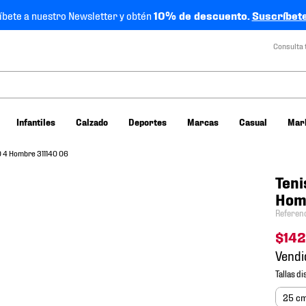
íbete a nuestro Newsletter y obtén
10% de descuento.
Suscríbete
Consulta 
Infantiles
Calzado
Deportes
Marcas
Casual
Mar
O 4 Hombre 311140 06
Teni
Hom
Referen
$
142
Vendi
25 c