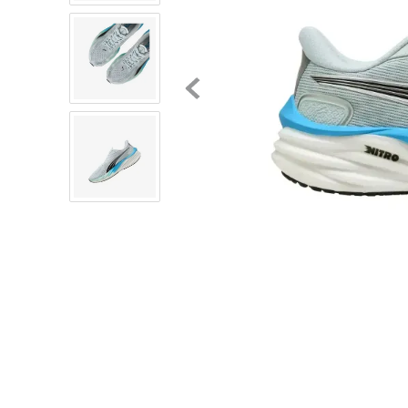
8
.
chivas
9
.
tenis niño
10
.
tenis nike