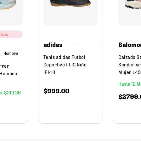
allas
adidas
Salomo
Hombre
Tenis adidas Futbol
Calzado S
Deportivo III IC Niño
Senderis
orrer
IF1411
Mujer L4
 Hombre
12
$
999
.
00
$
213
.
26
$
2799
.