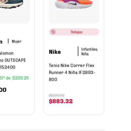
Calza
Game 
1041A
Rebajas
$
22
n
Mujer
Infantiles,
Nike
alomon
Niña
mo OUTSCAPE
Tenis Nike Correr Flex
9152400
Runner 4 Niña IF2893-
$
233
.
25
800
00
$
1299
.
00
$
883
.
32