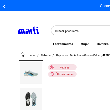
Suscr
Buscar productos
Lanzamientos
Mujer
Hombre
TÉRMINOS MÁS BUSCADOS
Calzado
Deportivo
Tenis Puma Correr Velocity NITR
1
.
tenis mujer
2
.
tenis hombre
Rebajas
3
.
tenis
Últimas Piezas
4
.
tenis futbol
5
.
jersey
6
.
mochila
7
.
mochilas