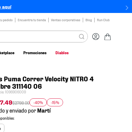
 aquí
tu pedido
Encuentra tu tienda
Ventas corporativas
Blog
Run Club
ketplace
Promociones
Diablos
s Puma Correr Velocity NITRO 4
bre 311140 06
cia
:
1096906009
7
.
49
-40%
-15%
$
2799
.
00
do y enviado por
m