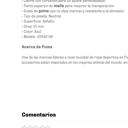
• Cierre con cordones para un ajuste personalizado.
• Parte superior de
malla
para mejorar la transpiración.
• Suela de
goma
que no deja marcas y resistente a la abrasión.
• Tipo de pisada: Neutral.
• Superficie: Asfalto.
• Drop: 10 mm.
• Color: Azul.
• Modelo: 311140 06
Acerca de Puma
Una de las marcas lideres a nivel mundial de ropa deportiva es P
accesorios están inspirados en los mejores atletas del mundo, en 
Comentarios