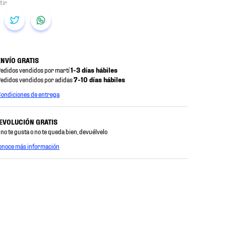
ENVÍO GRATIS
edidos vendidos por martí
1-3 días hábiles
edidos vendidos por adidas
7-10 días hábiles
ondiciones de entrega
EVOLUCIÓN GRATIS
 no te gusta o no te queda bien, devuélvelo
onoce más información