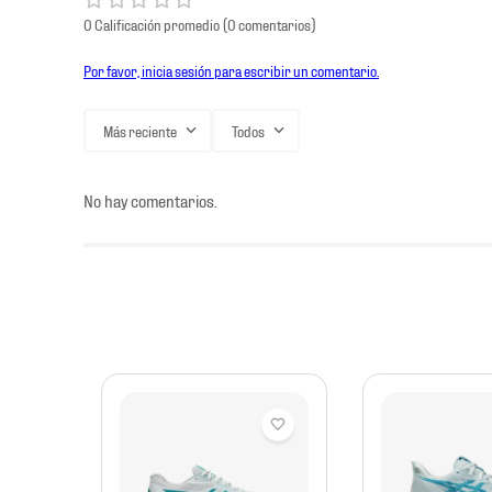
0 Calificación promedio
(0 comentarios)
Por favor, inicia sesión para escribir un comentario.
Más reciente
Todos
No hay comentarios.
mbre