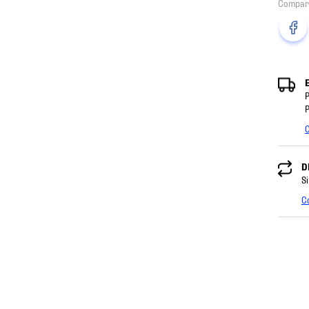
P
P
C
D
Si
C