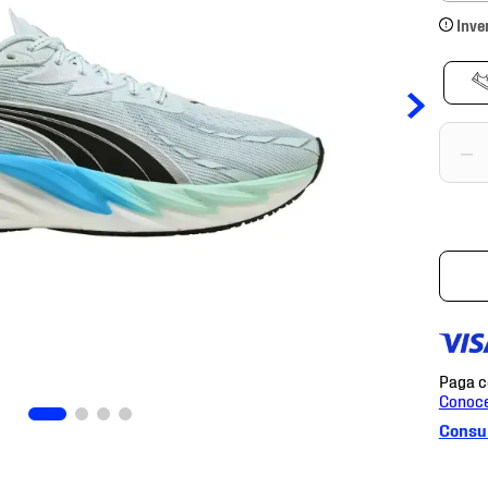
Inve
－
Consul