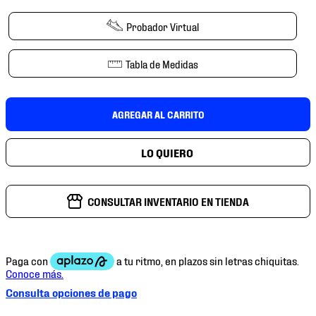
7
.
mochilas
Probador Virtual
8
.
chivas
9
.
tenis niño
Tabla de Medidas
10
.
tenis nike
AGREGAR AL CARRITO
CONSULTAR INVENTARIO EN TIENDA
Consulta opciones de pago