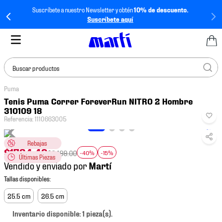
Suscríbete a nuestro Newsletter y obtén
10% de descuento.
Suscríbete aquí
Buscar productos
Puma
TÉRMINOS MÁS
Tenis Puma Correr ForeverRun NITRO 2 Hombre
BUSCADOS
310109 18
Referencia
:
1110663005
1
.
tenis mujer
2
.
tenis hombre
Rebajas
$
1784
.
49
$
3499
.
00
-40%
-15%
Últimas Piezas
3
.
tenis
Vendido y enviado por
4
.
tenis futbol
5
.
mochila
25.5 cm
26.5 cm
6
.
jersey
Inventario disponible: 1 pieza(s).