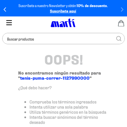
Suscríbete a nuestro Newsletter y obtén
10% de descuento.
Suscríbete aquí
Buscar productos
OOPS!
TÉRMINOS MÁS
BUSCADOS
1
.
tenis mujer
No encontramos ningún resultado para
"
tenis-puma-correr-1127990000
"
2
.
tenis hombre
¿Qué debo hacer?
3
.
tenis
4
.
tenis futbol
Comprueba los términos ingresados
Intenta utilizar una sola palabra
5
.
mochila
Utiliza términos genéricos en la búsqueda
Intenta buscar sinónimos del término
6
.
jersey
deseado