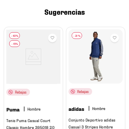
7
.
mochilas
Sugerencias
8
.
chivas
9
.
tenis niño
10
.
tenis nike
-
21 %
Rebajas
Rebajas
adidas
Hombre
Puma
Hombre
Conjunto Deportivo adidas
Tenis Puma Casual Court
Casual 3 Stripes Hombre
Classic Hombre 395018 20