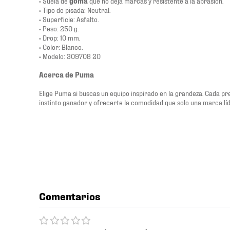
• Suela de
goma
que no deja marcas y resistente a la abrasión.
• Tipo de pisada: Neutral.
• Superficie: Asfalto.
• Peso: 250 g.
• Drop: 10 mm.
• Color: Blanco.
• Modelo: 309708 20
Acerca de Puma
Elige Puma si buscas un equipo inspirado en la grandeza. Cada p
instinto ganador y ofrecerte la comodidad que solo una marca lí
Comentarios