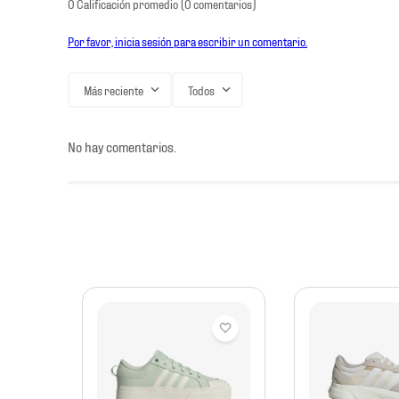
0 Calificación promedio
(0 comentarios)
Por favor, inicia sesión para escribir un comentario.
Más reciente
Todos
No hay comentarios.
mbre