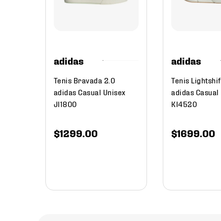
r
ombre
adidas
adidas
Tenis Bravada 2.0
Tenis Lightshif
adidas Casual Unisex
adidas Casual
JI1800
KI4520
$
1299
.
00
$
1699
.
00