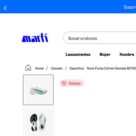
Suscr
Buscar productos
Lanzamientos
Mujer
Hombre
TÉRMINOS MÁS BUSCADOS
Calzado
Deportivo
Tenis Puma Correr Deviate NITR
1
.
tenis mujer
2
.
tenis hombre
Rebajas
3
.
tenis
4
.
tenis futbol
5
.
jersey
6
.
mochila
7
.
chivas