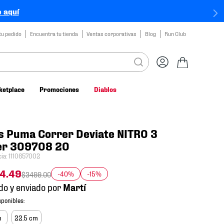
 aquí
tu pedido
Encuentra tu tienda
Ventas corporativas
Blog
Run Club
ketplace
Promociones
Diablos
s Puma Correr Deviate NITRO 3
er 309708 20
cia
:
1110657002
84
.
49
-40%
-15%
$
3499
.
00
do y enviado por
m
22.5 cm