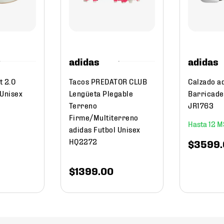
adidas
adidas
t 2.0
Tacos PREDATOR CLUB
Calzado a
 Unisex
Lengüeta Plegable
Barricade
Terreno
JR1763
Firme/Multiterreno
12
adidas Futbol Unisex
HQ2272
$
3599
.
$
1399
.
00