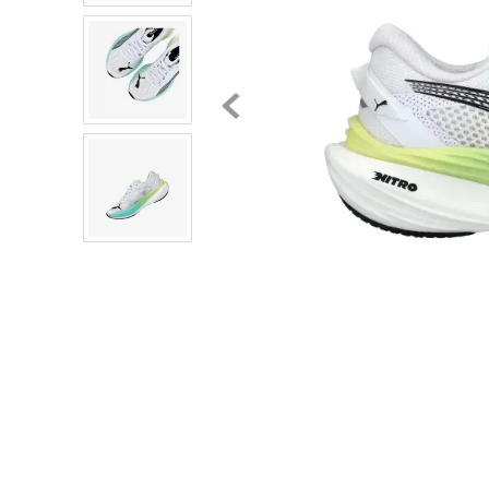
8
.
mochilas
9
.
tenis niño
10
.
tenis nike