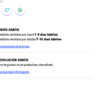
ENVÍO GRATIS
edidos vendidos por martí
1-3 días hábiles
edidos vendidos por adidas
7-10 días hábiles
ondiciones de entrega
EVOLUCIÓN GRATIS
 no te gusta o no te queda bien, devuélvelo
onoce más información