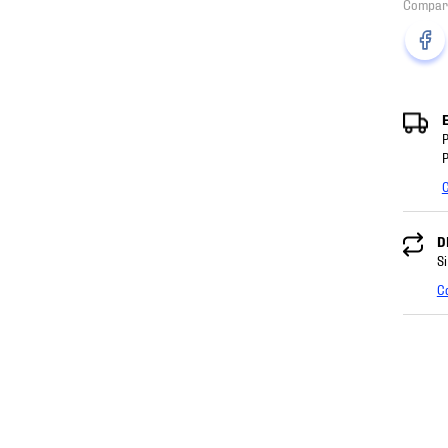
P
P
C
D
Si
C