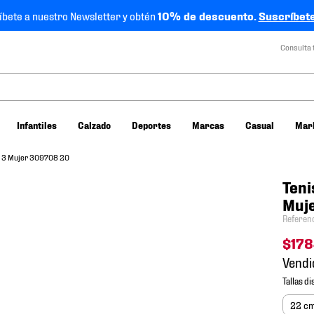
íbete a nuestro Newsletter y obtén
10% de descuento.
Suscríbete
Consulta 
Infantiles
Calzado
Deportes
Marcas
Casual
Mar
O 3 Mujer 309708 20
Teni
Muj
Referen
$
17
Vendi
22 c