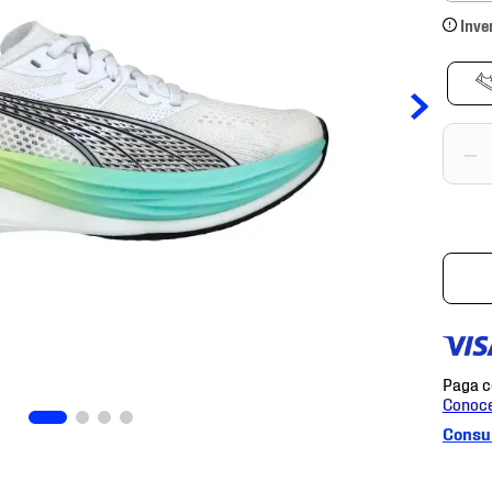
Inve
－
Consul