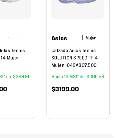
Game 
1041A
$
22
Asics
Mujer
didas Tennis
Calzado Asics Tennis
 14 Mujer
SOLUTION SPEED FF 4
Mujer 1042A307.500
$
299
.
91
12
$
266
.
58
00
$
3199
.
00