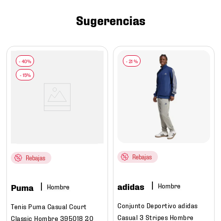
7
.
mochilas
Sugerencias
8
.
chivas
9
.
tenis niño
10
.
tenis nike
-
21 %
Rebajas
Rebajas
adidas
Hombre
Puma
Hombre
Conjunto Deportivo adidas
Tenis Puma Casual Court
Casual 3 Stripes Hombre
Classic Hombre 395018 20