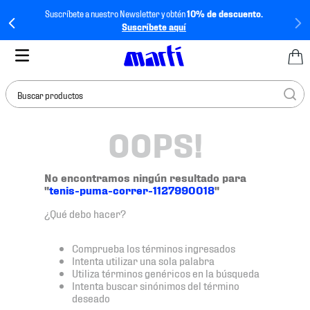
Suscríbete a nuestro Newsletter y obtén
10% de descuento.
Suscríbete aquí
Buscar productos
OOPS!
TÉRMINOS MÁS
BUSCADOS
1
.
tenis mujer
No encontramos ningún resultado para
"
tenis-puma-correr-1127990018
"
2
.
tenis hombre
¿Qué debo hacer?
3
.
tenis
4
.
tenis futbol
Comprueba los términos ingresados
Intenta utilizar una sola palabra
5
.
jersey
Utiliza términos genéricos en la búsqueda
Intenta buscar sinónimos del término
6
.
mochila
deseado