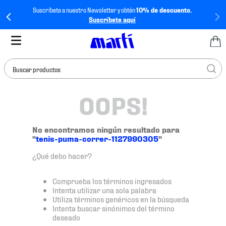
Suscríbete a nuestro Newsletter y obtén
10% de descuento.
Suscríbete aquí
Buscar productos
OOPS!
TÉRMINOS MÁS
BUSCADOS
1
.
tenis mujer
No encontramos ningún resultado para
"
tenis-puma-correr-1127990305
"
2
.
tenis hombre
¿Qué debo hacer?
3
.
tenis
4
.
tenis futbol
Comprueba los términos ingresados
Intenta utilizar una sola palabra
5
.
jersey
Utiliza términos genéricos en la búsqueda
Intenta buscar sinónimos del término
6
.
mochila
deseado