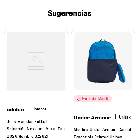
7
.
mochilas
Sugerencias
8
.
chivas
9
.
tenis niño
10
.
tenis nike
adidas
Hombre
Under Armour
Jersey adidas Futbol
Selección Mexicana Visita Fan
Mochila Under Armour Casual
2026 Hombre JZ2821
Essentials Printed Unisex