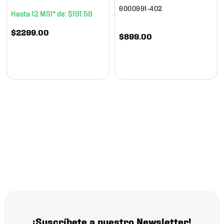
6000991-402
12
$
191
.
58
$
2299
.
00
$
899
.
00
¡Suscríbete a nuestro Newsletter!