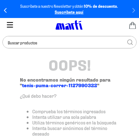
Suscríbete a nuestro Newsletter y obtén
10% de descuento.
Suscríbete aquí
Buscar productos
OOPS!
TÉRMINOS MÁS
BUSCADOS
1
.
tenis mujer
No encontramos ningún resultado para
"
tenis-puma-correr-1127990322
"
2
.
tenis hombre
¿Qué debo hacer?
3
.
tenis
4
.
tenis futbol
Comprueba los términos ingresados
Intenta utilizar una sola palabra
5
.
mochila
Utiliza términos genéricos en la búsqueda
Intenta buscar sinónimos del término
6
.
jersey
deseado