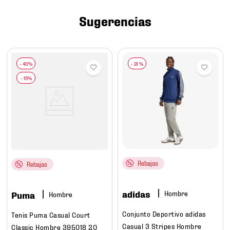
7
.
mochilas
Sugerencias
8
.
chivas
9
.
tenis niño
10
.
tenis nike
-
21 %
Rebajas
Rebajas
adidas
Hombre
Puma
Hombre
Conjunto Deportivo adidas
Tenis Puma Casual Court
Casual 3 Stripes Hombre
Classic Hombre 395018 20