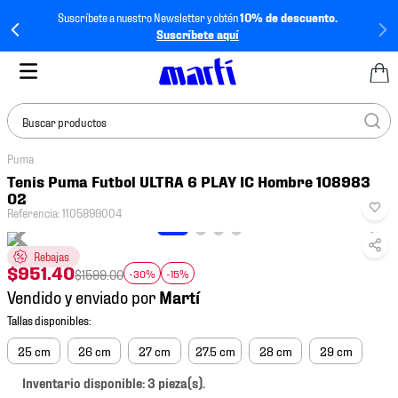
Suscríbete a nuestro Newsletter y obtén
10% de descuento.
Suscríbete aquí
Buscar productos
Puma
TÉRMINOS MÁS
Tenis Puma Futbol ULTRA 6 PLAY IC Hombre 108983
BUSCADOS
02
Referencia
:
1105899004
1
.
tenis mujer
2
.
tenis hombre
Rebajas
$
951
.
40
$
1599
.
00
-30%
-15%
3
.
tenis
Vendido y enviado por
4
.
tenis futbol
5
.
jersey
25 cm
26 cm
27 cm
27.5 cm
28 cm
29 cm
6
.
mochila
Inventario disponible: 3 pieza(s).