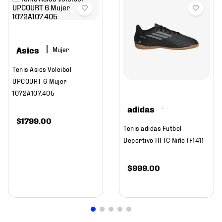
Asics
Mujer
Tenis Asics Voleibol
UPCOURT 6 Mujer
1072A107.405
adidas
$
1799
.
00
Tenis adidas Futbol
Deportivo III IC Niño IF1411
$
999
.
00