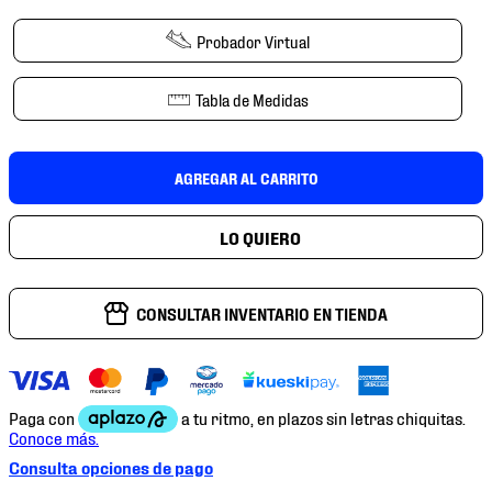
7
.
chivas
Probador Virtual
8
.
mochilas
9
.
tenis niño
Tabla de Medidas
10
.
tenis nike
AGREGAR AL CARRITO
CONSULTAR INVENTARIO EN TIENDA
Consulta opciones de pago