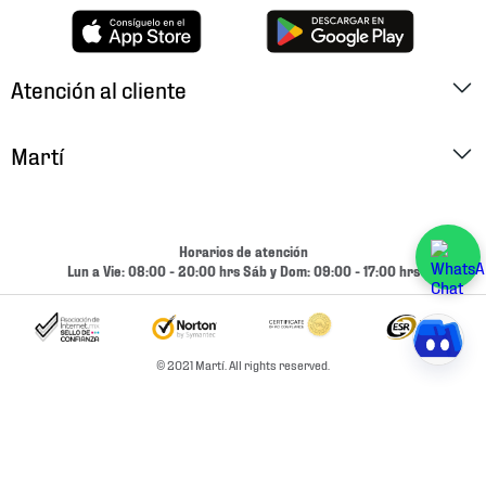
Atención al cliente
Factura Electrónica
Martí
Preguntas Frecuentes
Historia
Métodos de Pago
Ubica tu Tienda
Horarios de atención
Cambios y Devoluciones
Lun a Vie: 08:00 - 20:00 hrs Sáb y Dom: 09:00 - 17:00 hrs
Aviso de Privacidad
Contacto
Términos y Condiciones
Condiciones de Entrega
© 2021 Martí. All rights reserved.
Promociones
Condiciones de Entrega y Devolución Marketplace
Experiencias
Mapa del sitio
Bolsa De Trabajo