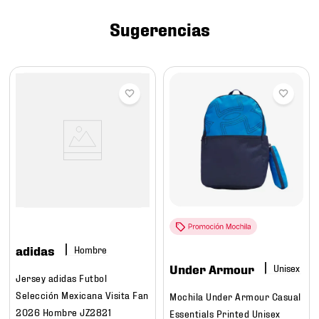
7
.
mochilas
Sugerencias
8
.
chivas
9
.
tenis niño
10
.
tenis nike
adidas
Hombre
Under Armour
Jersey adidas Futbol
Selección Mexicana Visita Fan
Mochila Under Armour Casual
2026 Hombre JZ2821
Essentials Printed Unisex