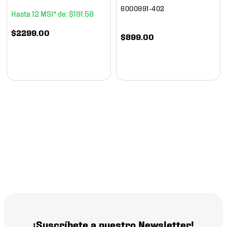
6000991-402
12
$
191
.
58
$
2299
.
00
$
899
.
00
¡Suscríbete a nuestro Newsletter!