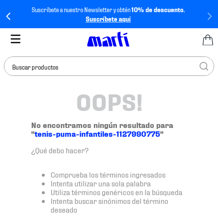
Suscríbete a nuestro Newsletter y obtén
10% de descuento.
Suscríbete aquí
Buscar productos
OOPS!
TÉRMINOS MÁS
BUSCADOS
1
.
tenis mujer
No encontramos ningún resultado para
"
tenis-puma-infantiles-1127990775
"
2
.
tenis hombre
¿Qué debo hacer?
3
.
tenis
4
.
tenis futbol
Comprueba los términos ingresados
Intenta utilizar una sola palabra
5
.
mochila
Utiliza términos genéricos en la búsqueda
Intenta buscar sinónimos del término
6
.
jersey
deseado