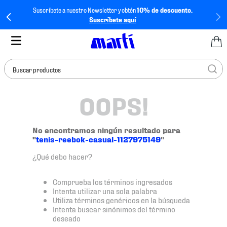
Suscríbete a nuestro Newsletter y obtén
10% de descuento.
Suscríbete aquí
Buscar productos
OOPS!
TÉRMINOS MÁS
BUSCADOS
1
.
tenis mujer
No encontramos ningún resultado para
"
tenis-reebok-casual-1127975149
"
2
.
tenis hombre
¿Qué debo hacer?
3
.
tenis
4
.
tenis futbol
Comprueba los términos ingresados
Intenta utilizar una sola palabra
5
.
jersey
Utiliza términos genéricos en la búsqueda
Intenta buscar sinónimos del término
6
.
mochila
deseado