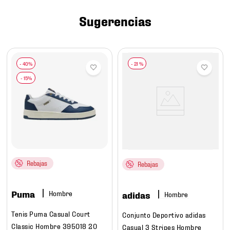
7
.
chivas
Sugerencias
8
.
mochilas
9
.
tenis niño
10
.
tenis nike
-
21 %
Rebajas
Rebajas
Puma
Hombre
adidas
Hombre
Tenis Puma Casual Court
Conjunto Deportivo adidas
Classic Hombre 395018 20
Casual 3 Stripes Hombre