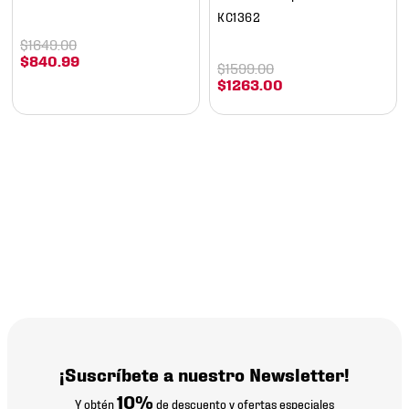
KC1362
$
1649
.
00
$
840
.
99
$
1599
.
00
$
1263
.
00
¡Suscríbete a nuestro Newsletter!
10%
Y obtén
de descuento y ofertas especiales