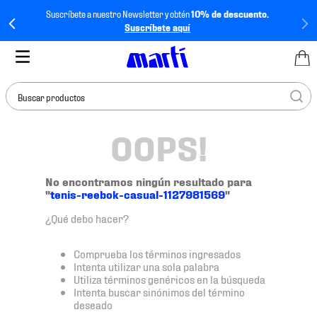
Suscríbete a nuestro Newsletter y obtén
10% de descuento.
Suscríbete aquí
Buscar productos
OOPS!
TÉRMINOS MÁS
BUSCADOS
1
.
tenis mujer
No encontramos ningún resultado para
"
tenis-reebok-casual-1127981569
"
2
.
tenis hombre
¿Qué debo hacer?
3
.
tenis
4
.
tenis futbol
Comprueba los términos ingresados
Intenta utilizar una sola palabra
5
.
jersey
Utiliza términos genéricos en la búsqueda
Intenta buscar sinónimos del término
6
.
mochila
deseado