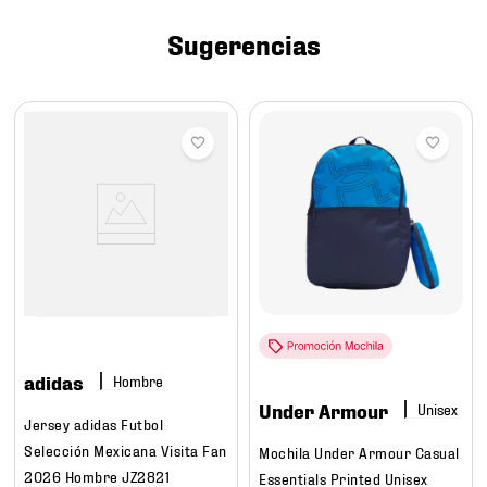
7
.
chivas
Sugerencias
8
.
mochilas
9
.
tenis niño
10
.
tenis nike
adidas
Hombre
Under Armour
Jersey adidas Futbol
Selección Mexicana Visita Fan
Mochila Under Armour Casual
2026 Hombre JZ2821
Essentials Printed Unisex