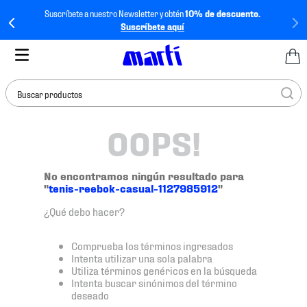
Suscríbete a nuestro Newsletter y obtén
10% de descuento.
Suscríbete aquí
Buscar productos
OOPS!
TÉRMINOS MÁS
BUSCADOS
1
.
tenis mujer
No encontramos ningún resultado para
"
tenis-reebok-casual-1127985912
"
2
.
tenis hombre
¿Qué debo hacer?
3
.
tenis
4
.
tenis futbol
Comprueba los términos ingresados
Intenta utilizar una sola palabra
5
.
jersey
Utiliza términos genéricos en la búsqueda
Intenta buscar sinónimos del término
6
.
mochila
deseado