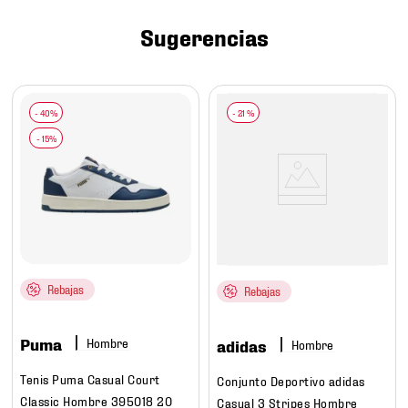
7
.
chivas
Sugerencias
8
.
mochilas
9
.
tenis niño
10
.
tenis nike
-
21 %
Rebajas
Rebajas
Puma
Hombre
adidas
Hombre
Tenis Puma Casual Court
Conjunto Deportivo adidas
Classic Hombre 395018 20
Casual 3 Stripes Hombre