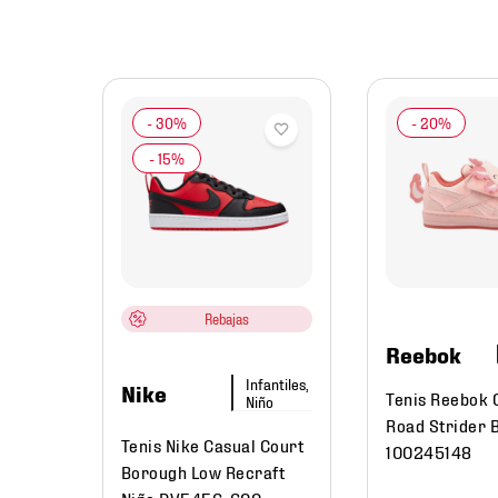
mbre
al
e
Rebajas
Reebok
Infantiles,
Nike
Tenis Reebok 
Niño
Road Strider 
Tenis Nike Casual Court
100245148
Borough Low Recraft
Niño DV5456-600