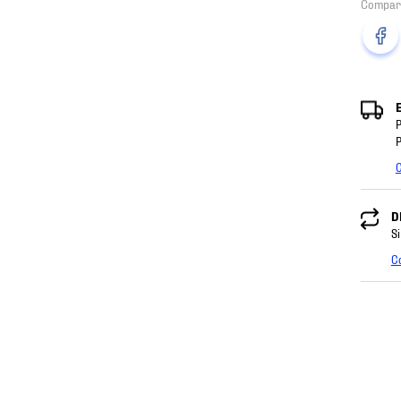
P
P
C
D
Si
C