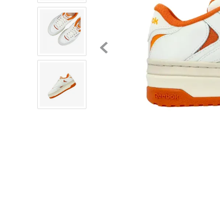
8
.
chivas
9
.
tenis niño
10
.
tenis nike