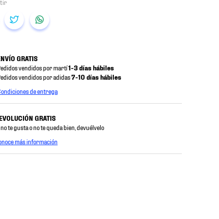
ENVÍO GRATIS
edidos vendidos por martí
1-3 días hábiles
edidos vendidos por adidas
7-10 días hábiles
ondiciones de entrega
EVOLUCIÓN GRATIS
 no te gusta o no te queda bien, devuélvelo
onoce más información