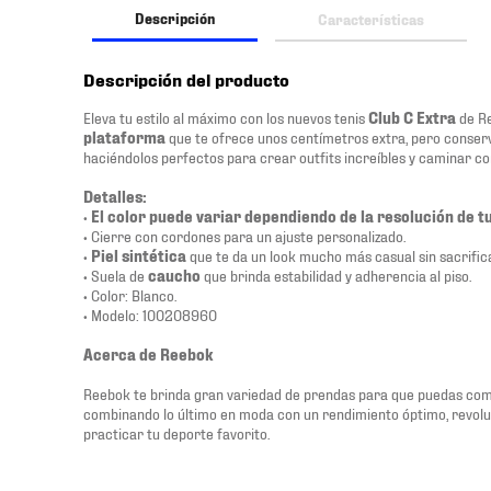
Descripción
Características
Descripción del producto
Eleva tu estilo al máximo con los nuevos tenis
Club C Extra
de Re
plataforma
que te ofrece unos centímetros extra, pero conser
haciéndolos perfectos para crear outfits increíbles y caminar co
Detalles:
•
El color puede variar dependiendo de la resolución de t
• Cierre con cordones para un ajuste personalizado.
•
Piel sintética
que te da un look mucho más casual sin sacrifica
• Suela de
caucho
que brinda estabilidad y adherencia al piso.
• Color: Blanco.
• Modelo: 100208960
Acerca de Reebok
Reebok te brinda gran variedad de prendas para que puedas come
combinando lo último en moda con un rendimiento óptimo, revol
practicar tu deporte favorito.