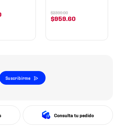
$
2399
.
00
0
$
959
.
60
Suscribirme
s
Consulta tu pedido