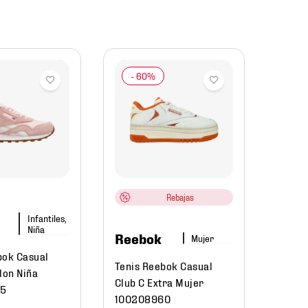
Ree
Tenis
Class
Rebajas
1002
Infantiles,
Niña
Reebok
$
1799
.
Mujer
$
71
bok Casual
Tenis Reebok Casual
lon Niña
Club C Extra Mujer
45
100208960