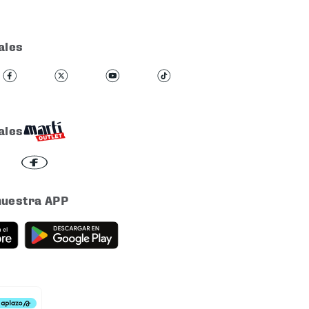
ales
ales
nuestra APP