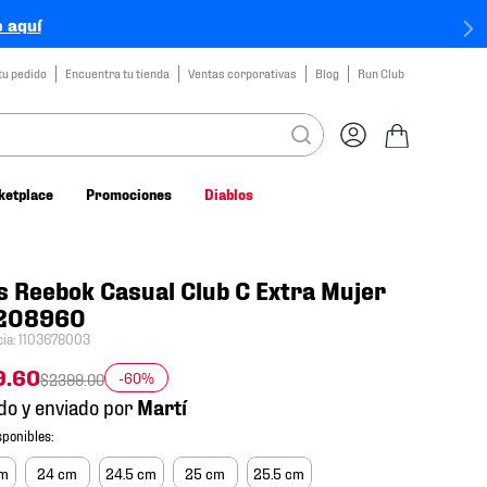
 aquí
tu pedido
Encuentra tu tienda
Ventas corporativas
Blog
Run Club
ketplace
Promociones
Diablos
s Reebok Casual Club C Extra Mujer
208960
cia
:
1103678003
9
.
60
-60%
$
2399
.
00
do y enviado por
cm
24 cm
24.5 cm
25 cm
25.5 cm