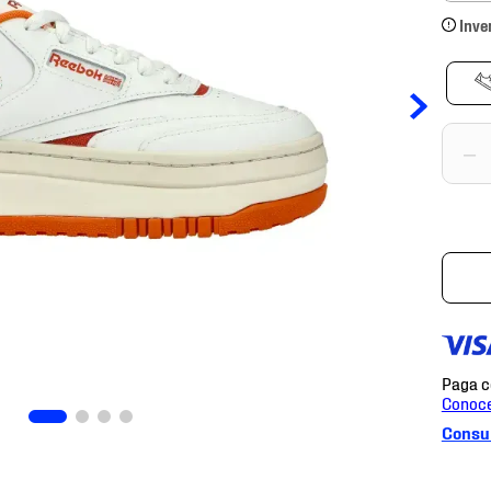
Inve
－
Consul