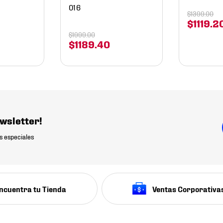
016
$
1399
.
00
$
1119
.
2
$
1999
.
00
$
1189
.
40
wsletter!
s especiales
ncuentra tu Tienda
Ventas Corporativa