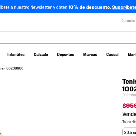
íbete a nuestro Newsletter y obtén
10% de descuento.
Suscríbete
Consulta 
Infantiles
Calzado
Deportes
Marcas
Casual
Mar
Mujer 100208960
Teni
100
Referen
$
95
Vendi
23.5 