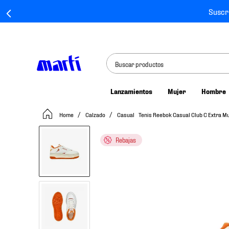
Suscr
Buscar productos
Lanzamientos
Mujer
Hombre
TÉRMINOS MÁS BUSCADOS
Calzado
Casual
Tenis Reebok Casual Club C Extra 
1
.
tenis mujer
2
.
tenis hombre
Rebajas
3
.
tenis
4
.
tenis futbol
5
.
jersey
6
.
mochila
7
.
mochilas