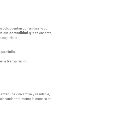
ebok. Cuentan con un diseño con
va esa
comodidad
que te encanta,
n seguridad.
u pantalla
.
r la transpiración.
nzar una vida activa y saludable,
ucionando totalmente la manera de