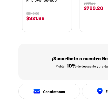
$
999
.
00
$
799
.
20
$
1549
.
00
$
921
.
66
¡Suscríbete a nuestro Ne
10%
Y obtén
de descuento y oferta
Contáctanos
E