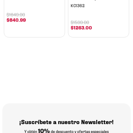
KC1362
$
1649
.
00
$
840
.
99
$
1599
.
00
$
1263
.
00
¡Suscríbete a nuestro Newsletter!
10%
Y obtén
de descuento y ofertas especiales