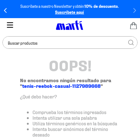
Suscríbete a nuestro Newsletter y obtén
10% de descuento.
Suscríbete aquí
Buscar productos
OOPS!
TÉRMINOS MÁS
BUSCADOS
1
.
tenis mujer
No encontramos ningún resultado para
"
tenis-reebok-casual-1127989668
"
2
.
tenis hombre
¿Qué debo hacer?
3
.
tenis
4
.
tenis futbol
Comprueba los términos ingresados
Intenta utilizar una sola palabra
5
.
jersey
Utiliza términos genéricos en la búsqueda
Intenta buscar sinónimos del término
6
.
mochila
deseado