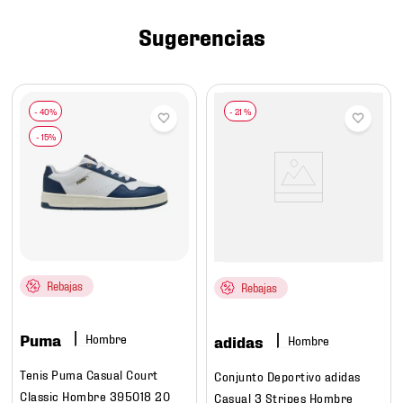
7
.
chivas
Sugerencias
8
.
mochilas
9
.
tenis niño
10
.
tenis nike
-
21 %
Rebajas
Rebajas
Puma
Hombre
adidas
Hombre
Tenis Puma Casual Court
Conjunto Deportivo adidas
Classic Hombre 395018 20
Casual 3 Stripes Hombre