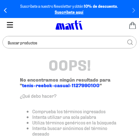
Suscríbete a nuestro Newsletter y obtén
10% de descuento.
Suscríbete aquí
Buscar productos
OOPS!
TÉRMINOS MÁS
BUSCADOS
1
.
tenis mujer
No encontramos ningún resultado para
"
tenis-reebok-casual-1127990100
"
2
.
tenis hombre
¿Qué debo hacer?
3
.
tenis
4
.
tenis futbol
Comprueba los términos ingresados
Intenta utilizar una sola palabra
5
.
jersey
Utiliza términos genéricos en la búsqueda
Intenta buscar sinónimos del término
6
.
mochila
deseado