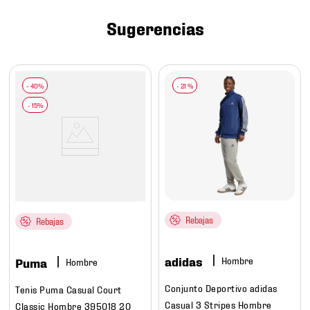
7
.
mochilas
Sugerencias
8
.
chivas
9
.
tenis niño
10
.
tenis nike
-
21 %
Rebajas
Rebajas
adidas
Hombre
Puma
Hombre
Conjunto Deportivo adidas
Tenis Puma Casual Court
Casual 3 Stripes Hombre
Classic Hombre 395018 20