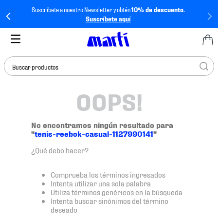
Suscríbete a nuestro Newsletter y obtén
10% de descuento.
Suscríbete aquí
Buscar productos
OOPS!
TÉRMINOS MÁS
BUSCADOS
1
.
tenis mujer
No encontramos ningún resultado para
"
tenis-reebok-casual-1127990141
"
2
.
tenis hombre
¿Qué debo hacer?
3
.
tenis
4
.
tenis futbol
Comprueba los términos ingresados
Intenta utilizar una sola palabra
5
.
mochila
Utiliza términos genéricos en la búsqueda
Intenta buscar sinónimos del término
6
.
jersey
deseado