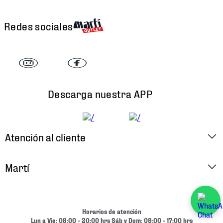
Redes sociales
Descarga nuestra APP
Atención al cliente
Factura Electrónica
Martí
Preguntas Frecuentes
Historia
Métodos de Pago
Ubica tu Tienda
Horarios de atención
Cambios y Devoluciones
Lun a Vie: 08:00 - 20:00 hrs Sáb y Dom: 09:00 - 17:00 hrs