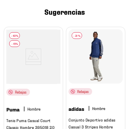
7
.
mochilas
Sugerencias
8
.
chivas
9
.
tenis niño
10
.
tenis nike
-
21 %
Rebajas
Rebajas
adidas
Hombre
Puma
Hombre
Conjunto Deportivo adidas
Tenis Puma Casual Court
Casual 3 Stripes Hombre
Classic Hombre 395018 20