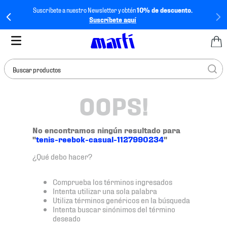
Suscríbete a nuestro Newsletter y obtén
10% de descuento.
Suscríbete aquí
Buscar productos
OOPS!
TÉRMINOS MÁS
BUSCADOS
1
.
tenis mujer
No encontramos ningún resultado para
"
tenis-reebok-casual-1127990234
"
2
.
tenis hombre
¿Qué debo hacer?
3
.
tenis
4
.
tenis futbol
Comprueba los términos ingresados
Intenta utilizar una sola palabra
5
.
jersey
Utiliza términos genéricos en la búsqueda
Intenta buscar sinónimos del término
6
.
mochila
deseado