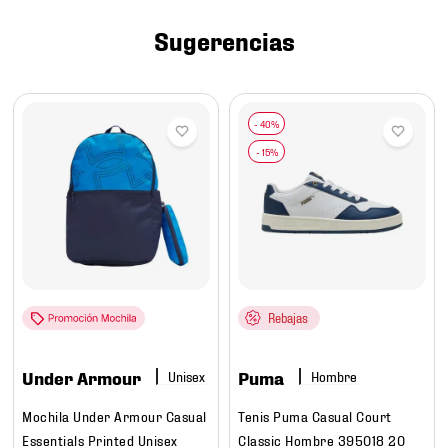
7
.
chivas
Sugerencias
8
.
mochilas
9
.
tenis niño
10
.
tenis nike
Rebajas
Under Armour
Puma
Hombre
Mochila Under Armour Casual
Tenis Puma Casual Court
Essentials Printed Unisex
Classic Hombre 395018 20