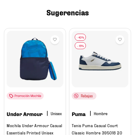
7
.
chivas
Sugerencias
8
.
mochilas
9
.
tenis niño
10
.
tenis nike
Rebajas
Under Armour
Puma
Hombre
Mochila Under Armour Casual
Tenis Puma Casual Court
Essentials Printed Unisex
Classic Hombre 395018 20