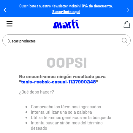
Suscríbete a nuestro Newsletter y obtén
10% de descuento.
Suscríbete aquí
Buscar productos
OOPS!
TÉRMINOS MÁS
BUSCADOS
1
.
tenis mujer
No encontramos ningún resultado para
"
tenis-reebok-casual-1127990248
"
2
.
tenis hombre
¿Qué debo hacer?
3
.
tenis
4
.
tenis futbol
Comprueba los términos ingresados
Intenta utilizar una sola palabra
5
.
jersey
Utiliza términos genéricos en la búsqueda
Intenta buscar sinónimos del término
6
.
mochila
deseado