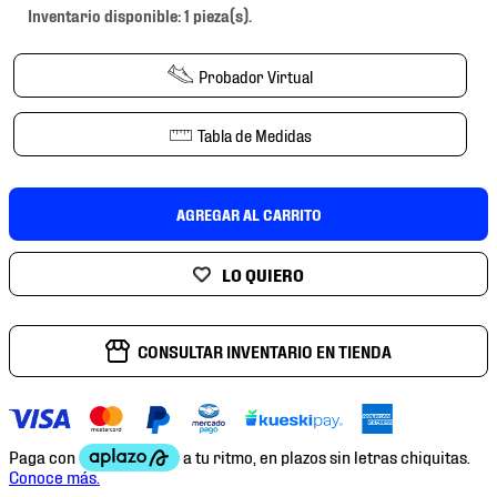
7
.
mochilas
Inventario disponible: 1 pieza(s).
8
.
chivas
Probador Virtual
9
.
tenis niño
10
.
tenis nike
Tabla de Medidas
AGREGAR AL CARRITO
CONSULTAR INVENTARIO EN TIENDA