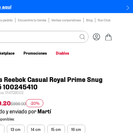
 aquí
tu pedido
Encuentra tu tienda
Ventas corporativas
Blog
Run Club
ketplace
Promociones
Diablos
s Reebok Casual Royal Prime Snug
é 100245410
cia
:
1114728002
9
.
20
-20%
$
999
.
00
do y enviado por
m
13 cm
14 cm
15 cm
16 cm