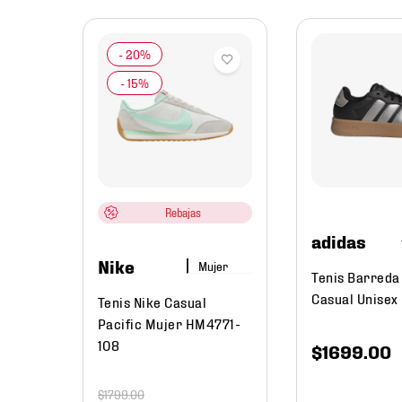
jer
s
orm
Rebajas
adidas
Nike
Mujer
Tenis Barreda
Casual Unisex
Tenis Nike Casual
Pacific Mujer HM4771-
108
$
1699
.
00
$
1799
.
00