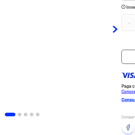
Inve
－
Consul