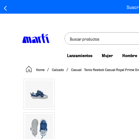
Suscr
Buscar productos
Lanzamientos
Mujer
Hombre
TÉRMINOS MÁS BUSCADOS
Calzado
Casual
Tenis Reebok Casual Royal Prime S
1
.
tenis mujer
2
.
tenis hombre
3
.
tenis
4
.
tenis futbol
5
.
jersey
6
.
mochila
7
.
mochilas