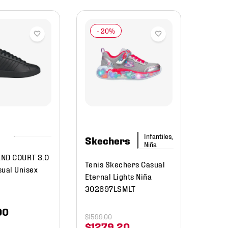
Nike
Tenis 
Charg
IM43
Infantiles,
$
1499
.
Skechers
$
89
Niña
AND COURT 3.0
Tenis Skechers Casual
sual Unisex
Eternal Lights Niña
302697LSMLT
00
$
1599
.
00
$
1279
.
20