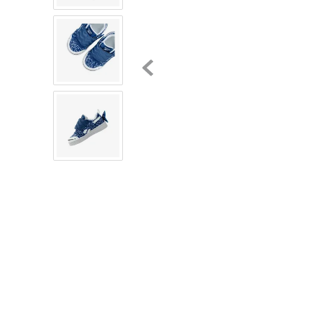
8
.
chivas
9
.
tenis niño
10
.
tenis nike