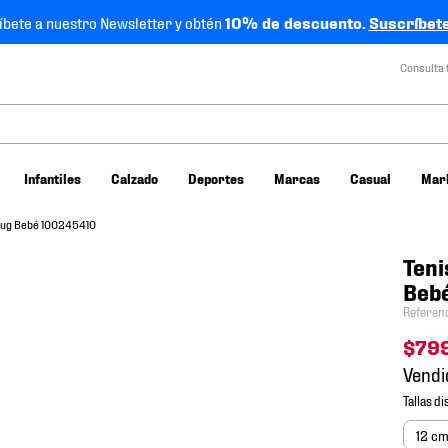
íbete a nuestro Newsletter y obtén
10% de descuento.
Suscríbete
Consulta 
Infantiles
Calzado
Deportes
Marcas
Casual
Mar
nug Bebé 100245410
Teni
Beb
Referen
$
79
Vendi
12 c