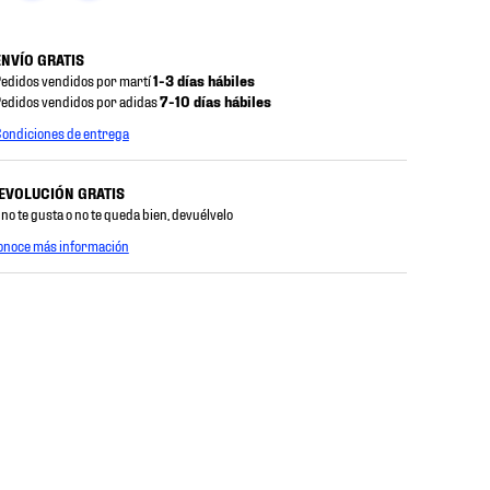
ENVÍO GRATIS
edidos vendidos por martí
1-3 días hábiles
edidos vendidos por adidas
7-10 días hábiles
ondiciones de entrega
EVOLUCIÓN GRATIS
 no te gusta o no te queda bien, devuélvelo
onoce más información