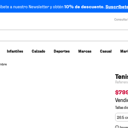
íbete a nuestro Newsletter y obtén
10% de descuento.
Suscríbete
Consulta 
Infantiles
Calzado
Deportes
Marcas
Casual
Mar
ombre
Teni
Referen
$
79
Vendi
26.5 
Inve