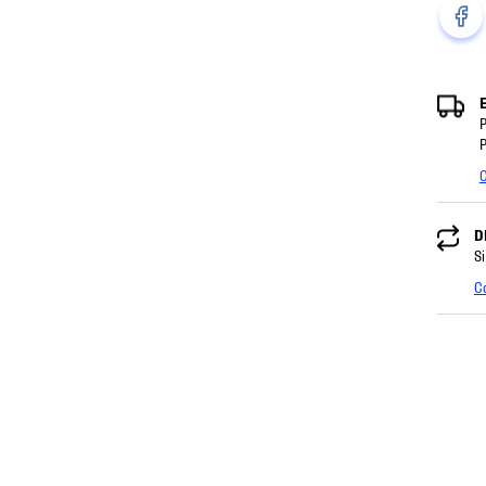
P
P
C
D
Si
C