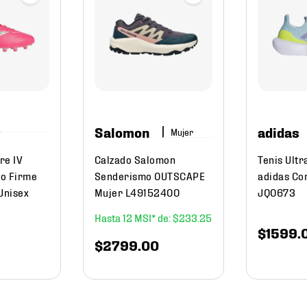
Salomon
adidas
Mujer
re IV
Calzado Salomon
Tenis Ultr
no Firme
Senderismo OUTSCAPE
adidas Co
Unisex
Mujer L49152400
JQ0673
12
$
233
.
25
$
1599
.
$
2799
.
00