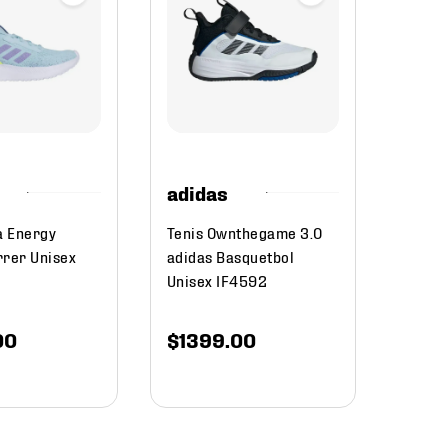
adid
Tenis
Adist
JR03
$
34
adidas
a Energy
Tenis Ownthegame 3.0
rrer Unisex
adidas Basquetbol
Unisex IF4592
00
$
1399
.
00