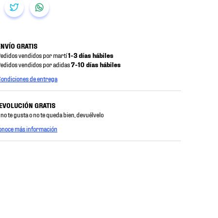
ENVÍO GRATIS
edidos vendidos por martí
1-3 días hábiles
edidos vendidos por adidas
7-10 días hábiles
ondiciones de entrega
EVOLUCIÓN GRATIS
 no te gusta o no te queda bien, devuélvelo
onoce más información