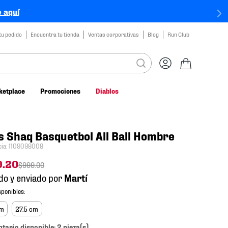
 aquí
tu pedido
Encuentra tu tienda
Ventas corporativas
Blog
Run Club
ketplace
Promociones
Diablos
s Shaq Basquetbol All Ball Hombre
cia
:
1109098008
9
.
20
$
999
.
00
do y enviado por
cm
27.5 cm
ntario disponible: 2 pieza(s).