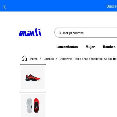
Suscr
Buscar productos
Lanzamientos
Mujer
Hombre
TÉRMINOS MÁS BUSCADOS
Calzado
Deportivo
Tenis Shaq Basquetbol All Ball H
1
.
tenis mujer
2
.
tenis hombre
3
.
tenis
4
.
tenis futbol
5
.
jersey
6
.
mochila
7
.
mochilas