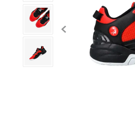
8
.
chivas
9
.
tenis niño
10
.
tenis nike