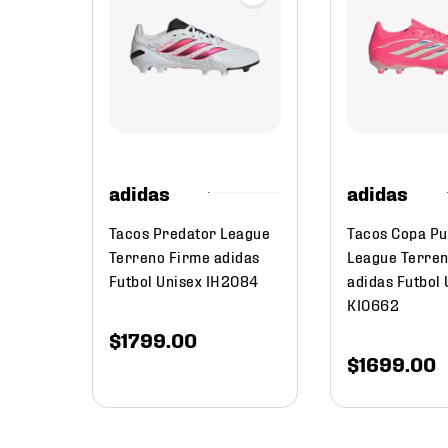
mbre
erismo
mbre
adidas
adidas
Tacos Predator League
Tacos Copa Pu
Terreno Firme adidas
League Terre
Futbol Unisex IH2084
adidas Futbol 
KI0662
$
1799
.
00
$
1699
.
00