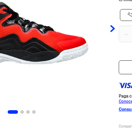
－
Consul