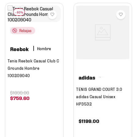
Rebajas
Reebok
Hombre
Tenis Reebok Casual Club C
Grounds Hombre
100209040
adidas
TENIS GRAND COURT 3.0
$
1899
.
00
adidas Casual Unisex
$
759
.
60
HP3532
$
1199
.
00