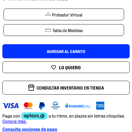
7
.
mochilas
8
.
chivas
Probador Virtual
9
.
tenis niño
Tabla de Medidas
10
.
tenis nike
AGREGAR AL CARRITO
CONSULTAR INVENTARIO EN TIENDA
Consulta opciones de pago