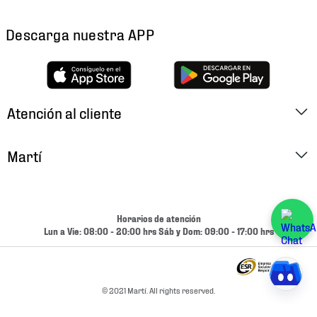
Descarga nuestra APP
Atención al cliente
Factura Electrónica
Martí
Preguntas Frecuentes
Historia
Métodos de Pago
Ubica tu Tienda
Horarios de atención
Cambios y Devoluciones
Lun a Vie: 08:00 - 20:00 hrs Sáb y Dom: 09:00 - 17:00 hrs
Aviso de Privacidad
Contacto
Términos y Condiciones
Condiciones de Entrega
© 2021 Martí. All rights reserved.
Promociones