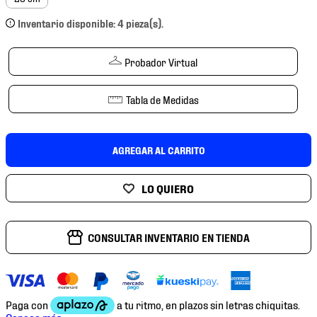
7
.
mochilas
Inventario disponible: 4 pieza(s).
8
.
chivas
9
.
tenis niño
Probador Virtual
10
.
tenis nike
Tabla de Medidas
AGREGAR AL CARRITO
CONSULTAR INVENTARIO EN TIENDA