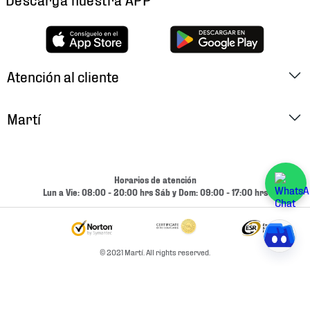
Atención al cliente
Factura Electrónica
Martí
Preguntas Frecuentes
Historia
Métodos de Pago
Ubica tu Tienda
Horarios de atención
Cambios y Devoluciones
Lun a Vie: 08:00 - 20:00 hrs Sáb y Dom: 09:00 - 17:00 hrs
Aviso de Privacidad
Contacto
Términos y Condiciones
Condiciones de Entrega
© 2021 Martí. All rights reserved.
Promociones
Condiciones de Entrega y Devolución Marketplace
Experiencias
Mapa del sitio