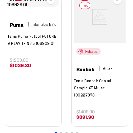
Puma
Infantiles, Niño
Tenis Puma Futbol FUTURE
9 PLAY TF Niño 108929 01
Rebajas
$
1299
.
00
$
1039
.
20
Reebok
Mujer
Tenis Reebok Casual
Campio XT Mujer
100227878
$
1499
.
00
$
891
.
90