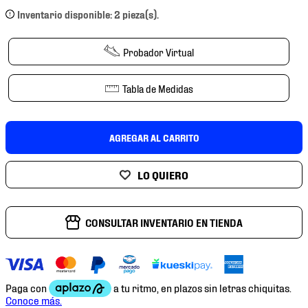
7
.
mochilas
Inventario disponible: 2 pieza(s).
8
.
chivas
Probador Virtual
9
.
tenis niño
10
.
tenis nike
Tabla de Medidas
AGREGAR AL CARRITO
CONSULTAR INVENTARIO EN TIENDA