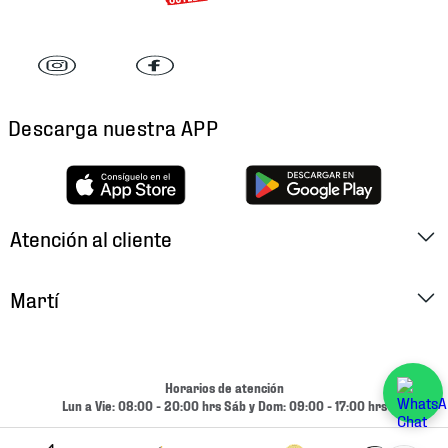
Descarga nuestra APP
Atención al cliente
Factura Electrónica
Martí
Preguntas Frecuentes
Historia
Métodos de Pago
Ubica tu Tienda
Horarios de atención
Cambios y Devoluciones
Lun a Vie: 08:00 - 20:00 hrs Sáb y Dom: 09:00 - 17:00 hrs
Aviso de Privacidad
Contacto