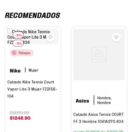
RECOMENDADOS
Rebajas
Nike
Mujer
Calzado Nike Tennis Court
Vapor Lite 3 Mujer FZ2156-
104
Hombre,
Asics
Hombre
$
2099
.
00
Calzado Asics Tennis COURT
$
1248
.
90
FF 3 Hombre 1041A370.404
12
$
333
.
25