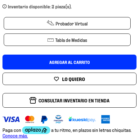
7
.
mochilas
Inventario disponible: 2 pieza(s).
8
.
chivas
Probador Virtual
9
.
tenis niño
10
.
tenis nike
Tabla de Medidas
AGREGAR AL CARRITO
CONSULTAR INVENTARIO EN TIENDA