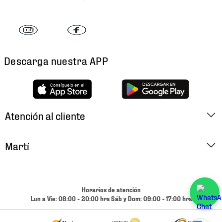
Descarga nuestra APP
Atención al cliente
Factura Electrónica
Martí
Preguntas Frecuentes
Historia
Métodos de Pago
Ubica tu Tienda
Horarios de atención
Cambios y Devoluciones
Lun a Vie: 08:00 - 20:00 hrs Sáb y Dom: 09:00 - 17:00 hrs
Aviso de Privacidad
Contacto