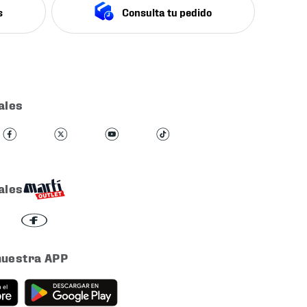
s
Consulta tu pedido
ales
ales
nuestra APP