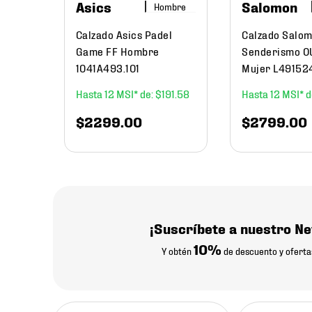
Asics
Salomon
Hombre
Calzado Asics Padel
Calzado Salo
Game FF Hombre
Senderismo 
1041A493.101
Mujer L49152
12
$
191
.
58
12
$
2299
.
00
$
2799
.
00
¡Suscríbete a nuestro Ne
10%
Y obtén
de descuento y oferta