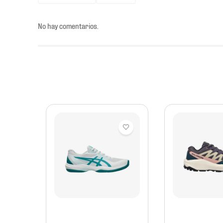
No hay comentarios.
mbre
er
re