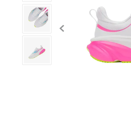
8
.
chivas
9
.
tenis niño
10
.
tenis nike