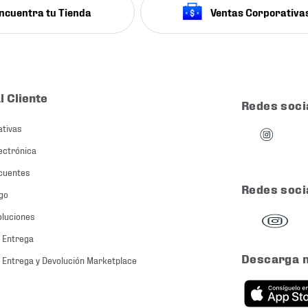
ncuentra tu Tienda
Ventas Corporativa
l Cliente
Redes soci
ativas
ectrónica
cuentes
Redes soci
go
oluciones
 Entrega
Descarga 
 Entrega y Devolución Marketplace