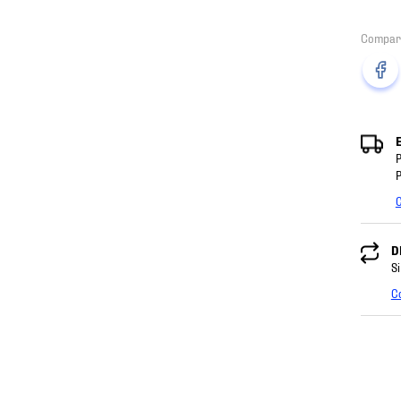
P
P
C
D
Si
C