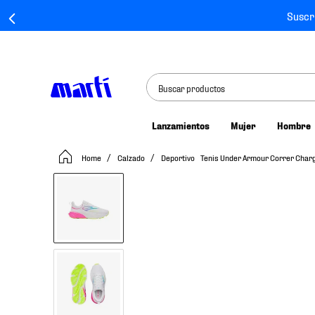
Suscr
Buscar productos
Lanzamientos
Mujer
Hombre
TÉRMINOS MÁS BUSCADOS
Calzado
Deportivo
Tenis Under Armour Correr Char
1
.
tenis mujer
2
.
tenis hombre
3
.
tenis
4
.
tenis futbol
5
.
jersey
6
.
mochila
7
.
mochilas