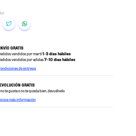
ENVÍO GRATIS
edidos vendidos por martí
1-3 días hábiles
edidos vendidos por adidas
7-10 días hábiles
ondiciones de entrega
EVOLUCIÓN GRATIS
 no te gusta o no te queda bien, devuélvelo
onoce más información