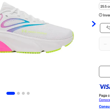
25.5 
Inve
－
Consul