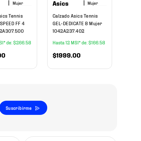
Asics
Mujer
Mujer
sics Tennis
Calzado Asics Tennis
$
2999
.
$
20
SPEED FF 4
GEL-DEDICATE 8 Mujer
42A307.500
1042A237.402
$
266
.
58
12
$
166
.
58
00
$
1999
.
00
Suscribirme