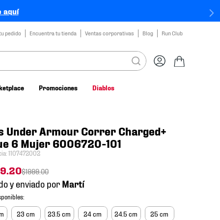
 aquí
tu pedido
Encuentra tu tienda
Ventas corporativas
Blog
Run Club
ketplace
Promociones
Diablos
s Under Armour Correr Charged+
ue 6 Mujer 6006720-101
cia
:
1107472002
99
.
20
$
1999
.
00
do y enviado por
cm
23 cm
23.5 cm
24 cm
24.5 cm
25 cm