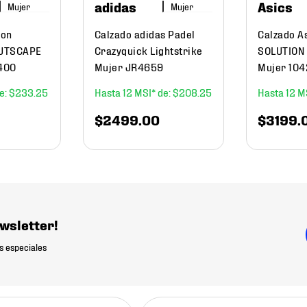
adidas
Asics
Mujer
Mujer
mon
Calzado adidas Padel
Calzado A
OUTSCAPE
Crazyquick Lightstrike
SOLUTION 
400
Mujer JR4659
Mujer 10
$
233
.
25
12
$
208
.
25
12
$
2499
.
00
$
3199
.
wsletter!
s especiales