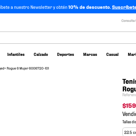
íbete a nuestro Newsletter y obtén
10% de descuento.
Suscríbete
Consulta 
Infantiles
Calzado
Deportes
Marcas
Casual
Mar
ged+ Rogue 6 Mujer 6006720-101
Teni
Rog
Referen
$
15
Vendi
22.5 