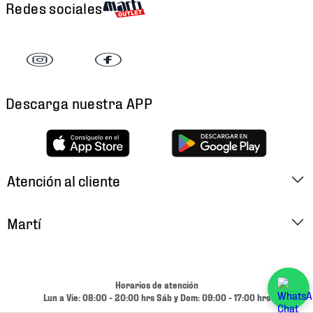
Redes sociales
Descarga nuestra APP
Atención al cliente
Factura Electrónica
Martí
Preguntas Frecuentes
Historia
Métodos de Pago
Ubica tu Tienda
Horarios de atención
Cambios y Devoluciones
Lun a Vie: 08:00 - 20:00 hrs Sáb y Dom: 09:00 - 17:00 hrs
Aviso de Privacidad