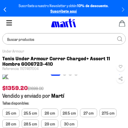
Suscríbete a nuestro Newsletter y obtén
10% de descuento.
Suscríbete aquí
Buscar productos
Under Armour
TÉRMINOS MÁS
Tenis Under Armour Correr Charged+ Assert 11
BUSCADOS
Hombre 6006723-410
Referencia
:
1107467004
1
.
tenis mujer
2
.
tenis hombre
$
1359
.
20
$
1699
.
00
3
.
tenis
Vendido y enviado por
4
.
tenis futbol
5
.
jersey
25 cm
25.5 cm
26 cm
26.5 cm
27 cm
27.5 cm
6
.
mochila
28 cm
28.5 cm
29 cm
30 cm