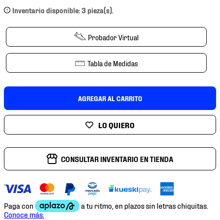
7
.
chivas
Inventario disponible: 3 pieza(s).
8
.
mochilas
Probador Virtual
9
.
tenis niño
10
.
tenis nike
Tabla de Medidas
AGREGAR AL CARRITO
CONSULTAR INVENTARIO EN TIENDA