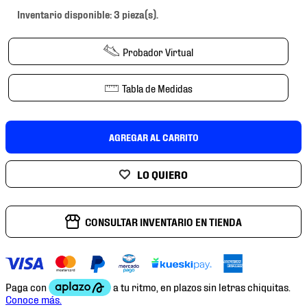
7
.
chivas
Inventario disponible: 3 pieza(s).
8
.
mochilas
Probador Virtual
9
.
tenis niño
10
.
tenis nike
Tabla de Medidas
AGREGAR AL CARRITO
CONSULTAR INVENTARIO EN TIENDA