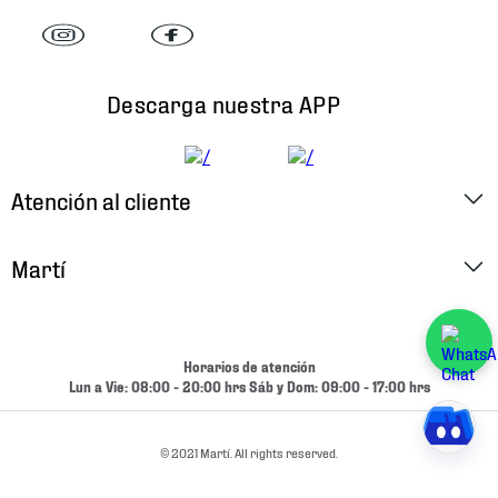
Descarga nuestra APP
Atención al cliente
Factura Electrónica
Martí
Preguntas Frecuentes
Historia
Métodos de Pago
Ubica tu Tienda
Horarios de atención
Cambios y Devoluciones
Lun a Vie: 08:00 - 20:00 hrs Sáb y Dom: 09:00 - 17:00 hrs
Aviso de Privacidad
Contacto
Términos y Condiciones
© 2021 Martí. All rights reserved.
Condiciones de Entrega
Promociones