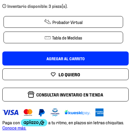
7
.
mochilas
Inventario disponible: 3 pieza(s).
8
.
chivas
Probador Virtual
9
.
tenis niño
10
.
tenis nike
Tabla de Medidas
AGREGAR AL CARRITO
CONSULTAR INVENTARIO EN TIENDA