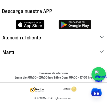
Descarga nuestra APP
Atención al cliente
Factura Electrónica
Martí
Preguntas Frecuentes
Historia
Métodos de Pago
Ubica tu Tienda
Horarios de atención
Cambios y Devoluciones
Lun a Vie: 08:00 - 20:00 hrs Sáb y Dom: 09:00 - 17:00 hrs
Aviso de Privacidad
Contacto
Términos y Condiciones
Condiciones de Entrega
© 2021 Martí. All rights reserved.
Promociones
Condiciones de Entrega y Devolución Marketplace