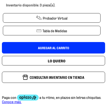
7
.
chivas
Inventario disponible: 3 pieza(s).
8
.
mochilas
Probador Virtual
9
.
tenis niño
10
.
tenis nike
Tabla de Medidas
AGREGAR AL CARRITO
CONSULTAR INVENTARIO EN TIENDA