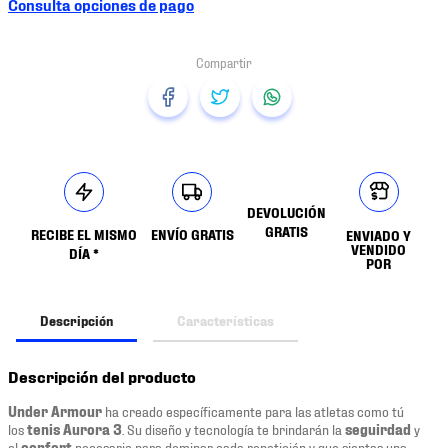
Consulta opciones de pago
DEVOLUCIÓN
GRATIS
RECIBE EL MISMO
ENVÍO GRATIS
ENVIADO Y
VENDIDO
DÍA *
POR
Descripción
Características
Descripción del producto
Under Armour
ha creado específicamente para las atletas como tú
los
tenis Aurora 3
. Su diseño y tecnología te brindarán la
seguirdad
y
el
confort
necesario para dominar cada repetición y que sientas una