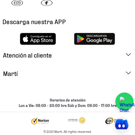
Descarga nuestra APP
Atención al cliente
Factura Electrónica
Martí
Preguntas Frecuentes
Historia
Métodos de Pago
Ubica tu Tienda
Horarios de atención
Cambios y Devoluciones
Lun a Vie: 08:00 - 20:00 hrs Sáb y Dom: 09:00 - 17:00 hrs
Aviso de Privacidad
Contacto
Términos y Condiciones
Condiciones de Entrega
© 2021 Martí. All rights reserved.
Promociones