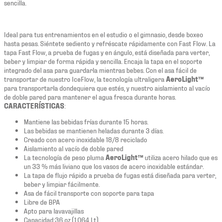
sencilla.
Ideal para tus entrenamientos en el estudio o el gimnasio, desde boxeo
hasta pesas. Siéntete sediento y refréscate rápidamente con Fast Flow. La
tapa Fast Flow, a prueba de fugas y en ángulo, está diseñada para verter,
beber y limpiar de forma rápida y sencilla. Encaja la tapa en el soporte
integrado del asa para guardarla mientras bebes. Con el asa fácil de
transportar de nuestro IceFlow, la tecnología ultraligera
AeroLight™
para transportarla dondequiera que estés, y nuestro aislamiento al vacío
de doble pared para mantener el agua fresca durante horas.
CARACTERÍSTICAS
:
Mantiene las bebidas frías durante 15 horas.
Las bebidas se mantienen heladas durante 3 días.
Creado con acero inoxidable 18/8 reciclado
Aislamiento al vacío de doble pared
La tecnología de peso pluma
AeroLight™
utiliza acero hilado que es
un 33 % más liviano que los vasos de acero inoxidable estándar.
La tapa de flujo rápido a prueba de fugas está diseñada para verter,
beber y limpiar fácilmente.
Asa de fácil transporte con soporte para tapa
Libre de BPA
Apto para lavavajillas
Capacidad:36 oz (1.064 Lt)