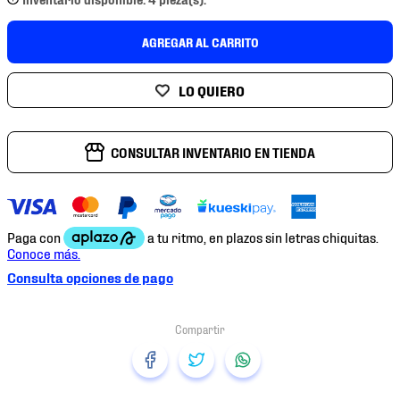
7
.
mochilas
8
.
chivas
AGREGAR AL CARRITO
9
.
tenis niño
10
.
tenis nike
CONSULTAR INVENTARIO EN TIENDA
Consulta opciones de pago