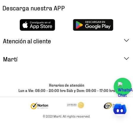
Descarga nuestra APP
Atención al cliente
Factura Electrónica
Martí
Preguntas Frecuentes
Historia
Métodos de Pago
Ubica tu Tienda
Horarios de atención
Cambios y Devoluciones
Lun a Vie: 08:00 - 20:00 hrs Sáb y Dom: 09:00 - 17:00 hrs
Aviso de Privacidad
Contacto
Términos y Condiciones
Condiciones de Entrega
© 2021 Martí. All rights reserved.
Promociones
Condiciones de Entrega y Devolución Marketplace
Experiencias