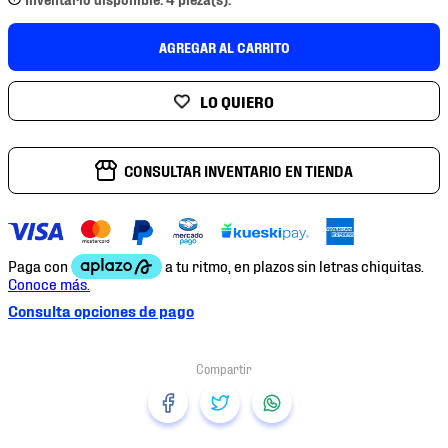
7
.
mochilas
8
.
chivas
AGREGAR AL CARRITO
9
.
tenis niño
10
.
tenis nike
CONSULTAR INVENTARIO EN TIENDA
Consulta opciones de pago