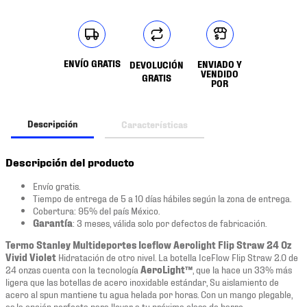
ENVÍO GRATIS
ENVIADO Y
DEVOLUCIÓN
VENDIDO
GRATIS
POR
Descripción
Características
Descripción del producto
Envío gratis.
Tiempo de entrega de 5 a 10 días hábiles según la zona de entrega.
Cobertura: 95% del país México.
Garantía
: 3 meses, válida solo por defectos de fabricación.
Termo Stanley Multideportes Iceflow Aerolight Flip Straw 24 Oz
Vivid Violet
Hidratación de otro nivel. La botella IceFlow Flip Straw 2.0 de
24 onzas cuenta con la tecnología
AeroLight™
, que la hace un 33% más
ligera que las botellas de acero inoxidable estándar, Su aislamiento de
acero al spun mantiene tu agua helada por horas. Con un mango plegable,
es la opción perfecta para llevar a tu próxima clase de barre.